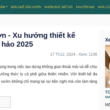
HẨM
BÀN GHẾ SÂN VƯỜN
NHÔM ĐÚC MẶT ĐÁ
KHUYẾN MẠI
NHÀ CỦ
n - Xu hướng thiết kế
X
 hảo 2025
17 Th12, 2024 - Xem: 1108
ng trong việc tạo dựng không gian thoải mái và dễ chịu
ưởng thức ly cà phê giữa thiên nhiên. Với thiết kế đa
n vườn không chỉ mang lại sự tiện nghi mà còn làm tăng
TO
vư
Mộ