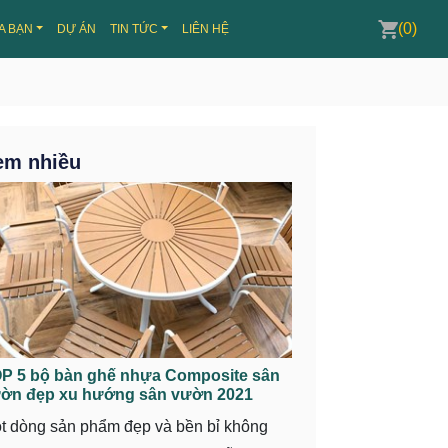
(0)
A BẠN
DỰ ÁN
TIN TỨC
LIÊN HỆ
em nhiều
P 5 bộ bàn ghế nhựa Composite sân
ờn đẹp xu hướng sân vườn 2021
t dòng sản phẩm đẹp và bền bỉ không