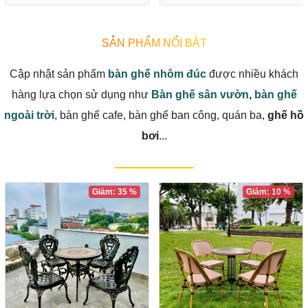
SẢN PHẨM NỔI BẬT
Cập nhật sản phẩm
bàn ghế nhôm đúc
được nhiều khách
hàng lựa chọn sử dụng như
Bàn ghế sân vườn
,
bàn ghế
ngoài trời
, bàn ghế cafe, bàn ghế ban công, quán ba,
ghế hồ
bơi
...
Giảm: 35 %
Giảm: 10 %