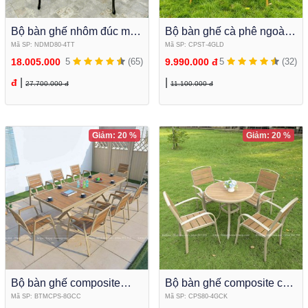
Bộ bàn ghế nhôm đúc mặt
Bộ bàn ghế cà phê ngoài
đá tròn cao cấp để sân
trời Bàn tròn kết hợp ghế
Mã SP: NDMD80-4TT
Mã SP: CPST-4GLD
vườn NDMD80-4TT
lưới textilene cao cấp
18.005.000
5
(65)
9.990.000 đ
5
(32)
|
|
đ
27.700.000 đ
11.100.000 đ
Giảm: 20 %
Giảm: 20 %
Bộ bàn ghế composite
Bộ bàn ghế composite cà
ngoài trời kéo dài thu gọn
phê ngoài trời mặt tròn 4
Mã SP: BTMCPS-8GCC
Mã SP: CPS80-4GCK