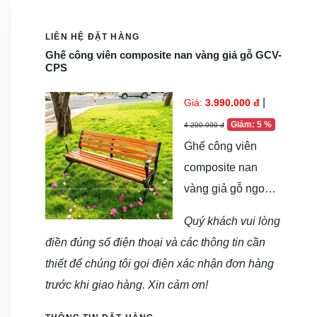
LIÊN HỆ ĐẶT HÀNG
Ghế công viên composite nan vàng giả gỗ GCV-
CPS
|
Giá:
3.990.000 đ
Giảm: 5 %
4.200.000 đ
Ghế công viên
composite nan
vàng giả gỗ ngoài
trời GCV-CPS có
Quý khách vui lòng
phần khung được
điền đúng số điện thoại và các thông tin cần
làm từ chất liệu
thiết để chúng tôi gọi điện xác nhận đơn hàng
hợp kim nhôm đúc
trước khi giao hàng. Xin cảm ơn!
chắc chắn và bền
đẹp. Đây là dòng