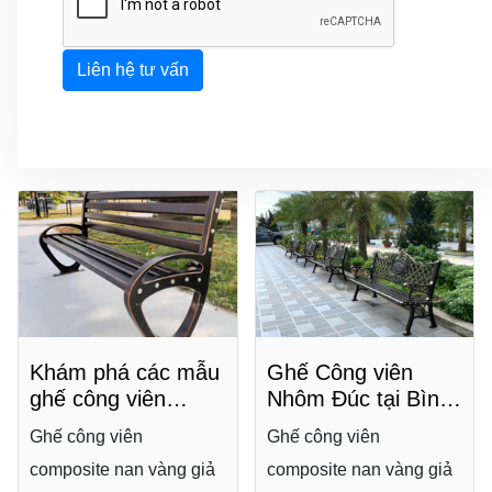
Liên hệ tư vấn
Ghế Công viên
Khám phá các mẫu
Nhôm Đúc tại Bình
ghế công viên
Dương - Nâng Tầm
2025: Đẹp, bền và
Ghế công viên
Ghế công viên
Không Gian Công
lý tưởng cho sân
composite nan vàng giả
composite nan vàng giả
Cộng
vườn nhà bạn