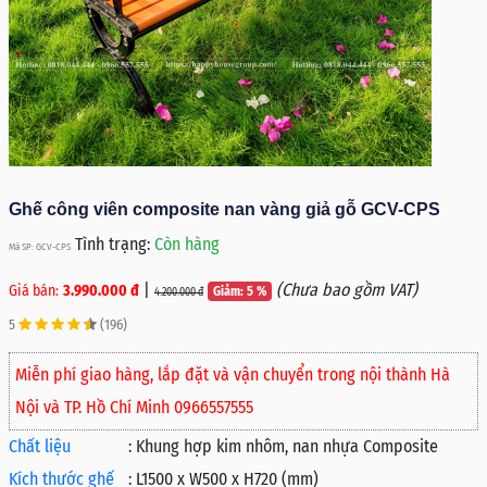
Ghế công viên composite nan vàng giả gỗ GCV-CPS
Tình trạng:
Còn hàng
Mã SP: GCV-CPS
|
(Chưa bao gồm VAT)
Giá bán:
3.990.000 đ
Giảm: 5 %
4.200.000 đ
5
(196)
Miễn phí giao hàng, lắp đặt và vận chuyển trong nội thành Hà
Nội và TP. Hồ Chí Minh 0966557555
Chất liệu
:
Khung hợp kim nhôm, nan nhựa Composite
Kích thước ghế
:
L1500 x W500 x H720 (mm)