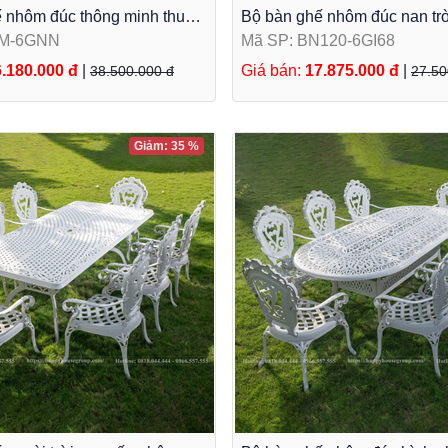
 nhôm đúc thông minh thu
Bộ bàn ghế nhôm đúc nan tr
i ngoài trời H53K-I58
BN120-6GI68
TM-6GNN
Mã SP: BN120-6GI68
.180.000 đ
|
Giá bán:
17.875.000 đ
|
38.500.000 đ
27.50
Giảm: 35 %