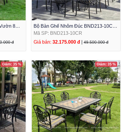
 Vườn 8
Bộ Bàn Ghế Nhôm Đúc BND213-10CR
 sân vườn
Màu Đen Ánh Đồng 10 Ghế
Mã SP: BND213-10CR
Giá bán:
32.175.000 đ
|
0.000 đ
49.500.000 đ
Giảm: 35 %
Giảm: 35 %