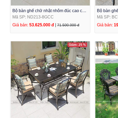
Bộ bàn ghế chữ nhật nhôm đúc cao cấp
Bộ bàn ghế
ngoài trời 8 ghế ND213-8GCC
chữ nhật 
Mã SP: ND213-8GCC
Mã SP: B
Giá bán:
53.625.000 đ
|
Giá bán:
19
71.500.000 đ
Giảm: 25 %