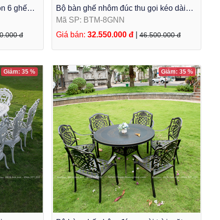
òn 6 ghế
Bộ bàn ghế nhôm đúc thu gọi kéo dài
thông minh dành cho sân vườn BTM-
Mã SP: BTM-8GNN
8GNN
Giá bán:
32.550.000 đ
|
0.000 đ
46.500.000 đ
Giảm: 35 %
Giảm: 35 %