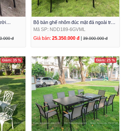
rời
Bộ bàn ghế nhôm đúc mặt đá ngoài trời
NDD189-6GVML
Mã SP: NDD189-6GVML
Giá bán:
25.350.000 đ
|
0.000 đ
39.000.000 đ
Giảm: 35 %
Giảm: 25 %