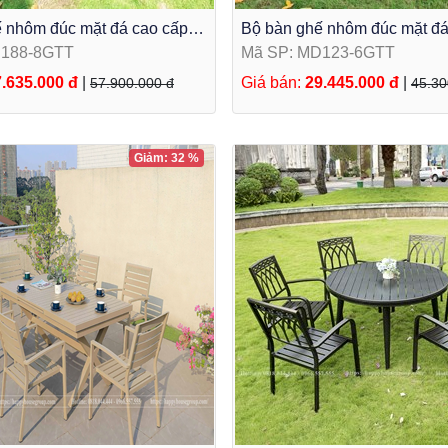
 nhôm đúc mặt đá cao cấp
Bộ bàn ghế nhôm đúc mặt đá
 8 ghế MD188-8GTT
ghế MD123-6GTT
D188-8GTT
Mã SP: MD123-6GTT
.635.000 đ
|
Giá bán:
29.445.000 đ
|
57.900.000 đ
45.30
Giảm: 32 %