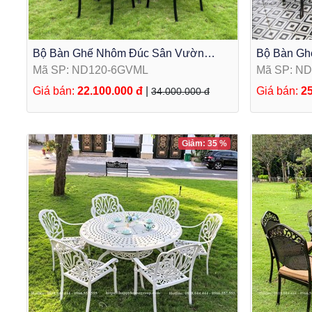
Bộ Bàn Ghế Nhôm Đúc Sân Vườn
Bộ Bàn Gh
ND120-6GVML Mặt Tròn 6 Ghế
ND150-10G
Mã SP: ND120-6GVML
Mã SP: N
Giá bán:
22.100.000 đ
|
Giá bán:
25
34.000.000 đ
Giảm: 35 %