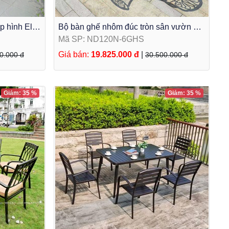
 hình Elip
Bộ bàn ghế nhôm đúc tròn sân vườn 6
10-8GHG
ghế ND120NN-6GHS
Mã SP: ND120N-6GHS
Giá bán:
19.825.000 đ
|
0.000 đ
30.500.000 đ
Giảm: 35 %
Giảm: 35 %