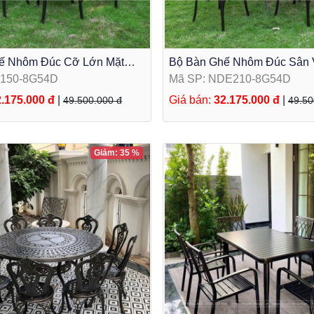
ế Nhôm Đúc Cỡ Lớn Mặt
Bộ Bàn Ghế Nhôm Đúc Sân
Đen Ánh Đồng 8 Ghế ND150-
ghế Lựa chọn đẳng cấp cho
D150-8G54D
Mã SP: NDE210-8G54D
biệt thự
.175.000 đ
|
Giá bán:
32.175.000 đ
|
49.500.000 đ
49.50
Giảm: 35 %