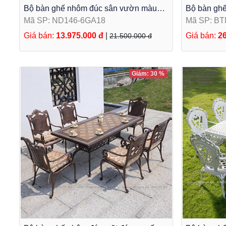
Bộ bàn ghế nhôm đúc sân vườn màu
Bộ bàn ghế
trắng 6 ghế B146-6GA18
gọn kéo dà
Mã SP: ND146-6GA18
Mã SP: B
Giá bán:
13.975.000 đ
|
Giá bán:
26
21.500.000 đ
Giảm: 30 %