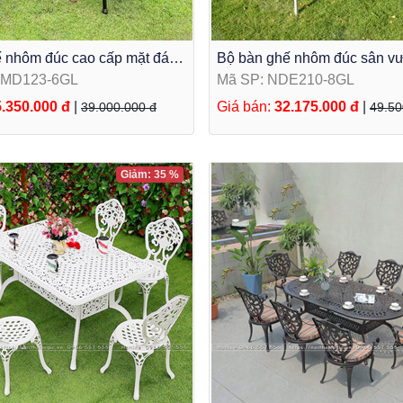
 nhôm đúc cao cấp mặt đá 6
Bộ bàn ghế nhôm đúc sân v
n
Elip NDE210-8GL
DMD123-6GL
Mã SP: NDE210-8GL
.350.000 đ
|
Giá bán:
32.175.000 đ
|
39.000.000 đ
49.50
Giảm: 35 %