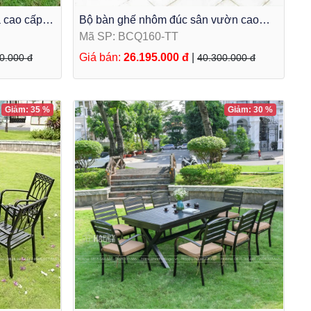
 cao cấp 6
Bộ bàn ghế nhôm đúc sân vườn cao
cấp 6 ghế BCQ160-TT
Mã SP: BCQ160-TT
Giá bán:
26.195.000 đ
|
0.000 đ
40.300.000 đ
Giảm: 35 %
Giảm: 30 %