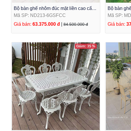
Bộ bàn ghế nhôm đúc mặt liền cao cấp
Bộ bàn ghế
sân vườn ND213-6GSFCC
ngoài trời
Mã SP: ND213-6GSFCC
Mã SP: M
Giá bán:
63.375.000 đ
|
Giá bán:
37
84.500.000 đ
Giảm: 35 %