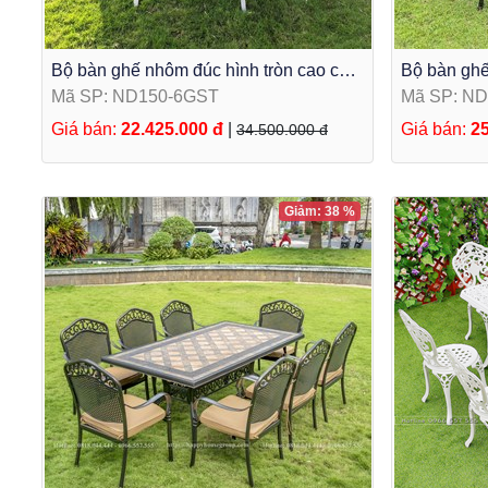
Bộ bàn ghế nhôm đúc hình tròn cao cấp
Bộ bàn ghế
màu trắng 6 ghế
ghế đúc liề
Mã SP: ND150-6GST
Mã SP: N
Giá bán:
22.425.000 đ
|
Giá bán:
25
34.500.000 đ
Giảm: 38 %