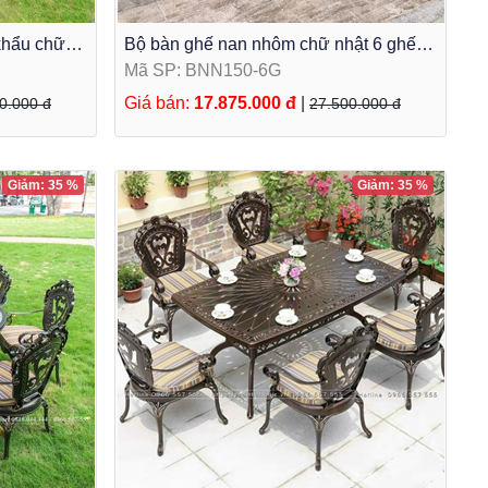
khẩu chữ
Bộ bàn ghế nan nhôm chữ nhật 6 ghế
sân vườn BNN150-6G
Mã SP: BNN150-6G
Giá bán:
17.875.000 đ
|
0.000 đ
27.500.000 đ
Giảm: 35 %
Giảm: 35 %