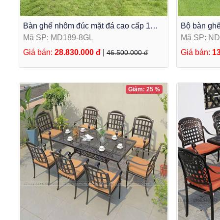
Bàn ghế nhôm đúc mặt đá cao cấp 1
Bộ bàn ghế
bàn 8 ghế MD189-GL
chữ nhật m
Mã SP: MD189-8GL
Mã SP: N
6GA50
Giá bán:
28.830.000 đ
|
Giá bán:
13
46.500.000 đ
Giảm: 25 %