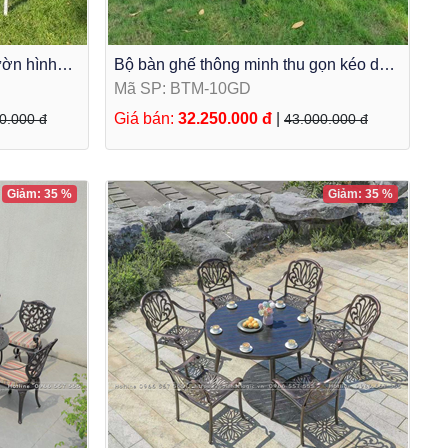
ườn hình
Bộ bàn ghế thông minh thu gọn kéo dài
kết hợp ghế lưới textilene BTM-10GD
Mã SP: BTM-10GD
Giá bán:
32.250.000 đ
|
0.000 đ
43.000.000 đ
Giảm: 35 %
Giảm: 35 %