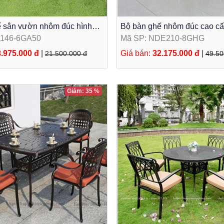
 sân vườn nhôm đúc hình
Bộ bàn ghế nhôm đúc cao cấp
àu trắng 6 ghế ND146-
màu đen đồng 8 ghế NDE2
D146-6GA50
Mã SP: NDE210-8GHG
.975.000 đ
|
Giá bán:
32.175.000 đ
|
21.500.000 đ
49.50
Giảm: 35 %