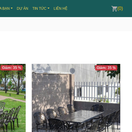
(0)
A BẠN
DỰ ÁN
TIN TỨC
LIÊN HỆ
Giảm: 35 %
Giảm: 35 %