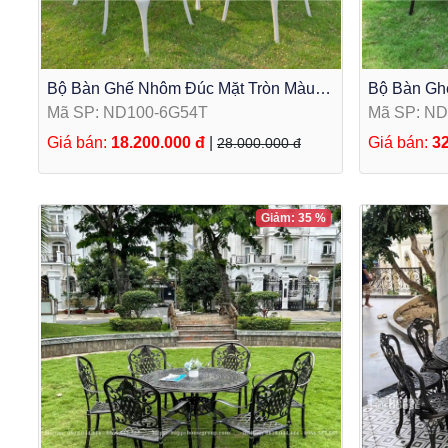
Bộ Bàn Ghế Nhôm Đúc Mặt Tròn Màu
Bộ Bàn Gh
Trắng 6 Ghế ND100-6G54T
Tròn Màu 
Mã SP: ND100-6G54T
Mã SP: N
8G54D
Giá bán:
18.200.000 đ
|
Giá bán:
32
28.000.000 đ
Giảm: 35 %