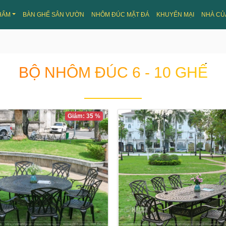
HẨM
BÀN GHẾ SÂN VƯỜN
NHÔM ĐÚC MẶT ĐÁ
KHUYẾN MẠI
NHÀ CỦ
BỘ NHÔM ĐÚC 6 - 10 GHẾ
Giảm: 35 %