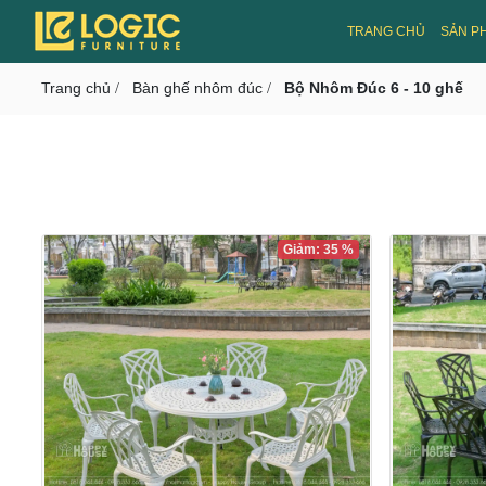
CMS v3.0
TRANG CHỦ
SẢN P
Toggle navigation
Trang chủ
Bàn ghế nhôm đúc
Bộ Nhôm Đúc 6 - 10 ghế
/
/
Giảm: 35 %