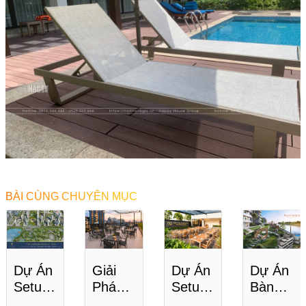
BÀI CÙNG CHUYÊN MỤC
Dự Án
Giải
Dự Án
Dự Án
Setup
Pháp
Setup
Bàn
Không
Bàn
Căng
Ghế