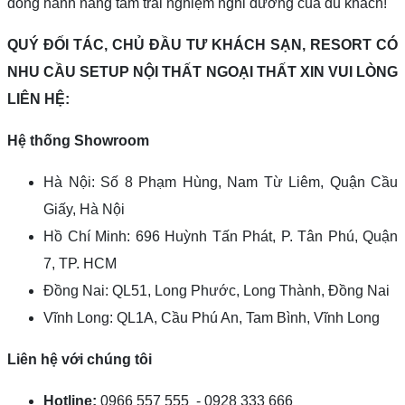
đồng hành nâng tầm trải nghiệm nghỉ dưỡng của du khách!
QUÝ ĐỐI TÁC, CHỦ ĐẦU TƯ KHÁCH SẠN, RESORT CÓ
NHU CẦU SETUP NỘI THẤT NGOẠI THẤT XIN VUI LÒNG
LIÊN HỆ:
Hệ thống Showroom
Hà Nội: Số 8 Phạm Hùng, Nam Từ Liêm, Quận Cầu
Giấy, Hà Nội
Hồ Chí Minh: 696 Huỳnh Tấn Phát, P. Tân Phú, Quận
7, TP. HCM
Đồng Nai: QL51, Long Phước, Long Thành, Đồng Nai
Vĩnh Long: QL1A, Cầu Phú An, Tam Bình, Vĩnh Long
Liên hệ với chúng tôi
Hotline:
0966 557 555 - 0928 333 666