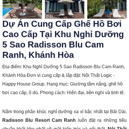
prev
next
Dự Án Cung Cấp Ghế Hồ Bơi
Cao Cấp Tại Khu Nghỉ Dưỡng
5 Sao Radisson Blu Cam
Ranh, Khánh Hòa
Địa điểm: Khu Nghỉ Dưỡng 5 Sao Radisson Blu Cam Ranh,
Khánh Hòa Đơn vị cung cấp & lắp đặt: Nội Thất Logic -
Happy House Group. Hạng mục: Giường tắm nắng, ghế hồ
bơi cao cấp, ô dù. Phong cách: Hiện đại, tiện nghi và tinh tế.
Nằm trong phân khúc nghỉ dưỡng xa xỉ bậc nhất tại Bãi Dài,
Radisson Blu Resort Cam Ranh
luôn đặt ra những tiêu
chuẩn khắt khe nhất về mặt kiến trúc và nội thất.
Nội Thất