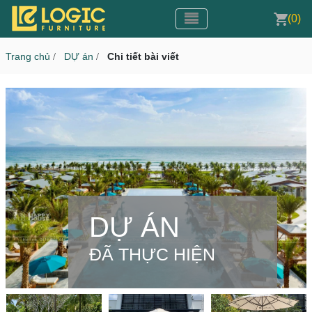
Toggle navigation
CMS v3.0
(0)
Toggle navigation
Trang chủ
DỰ án
Chi tiết bài viết
/
/
DỰ ÁN
ĐÃ THỰC HIỆN