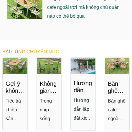
cafe ngoài trời mà không chủ quán
nào có thể bỏ qua
BÀI CÙNG CHUYÊN MỤC
Hướng
Gợi ý
Không
Bàn
dẫn
không
gian
ghế
lắp đặt
gian
đọc
cafe
Hướng
Tiệc trà
Trong
Bàn ghế
xích
tiệc trà
sách
ngoài
dẫn lắp
chiều
nhịp
cafe
đu sân
chiều
ngoài
trời
vườn
đặt xích
sân
trời lý
đẹp,
sân
sống
ngoài
an
vườn
tưởng
bền,
đu sân
vườn
bận rộn,
trời