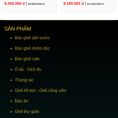
cho sân vườn, nhà hàng,
tròn D80
|
|
8.400.000 đ
9.165.000 đ
10.500.000 đ
14.100.000 đ
các
khám
ngoài
cho bạn
cafe
bước
phá
trời vừa
những
lắp đặt
những ý
đẹp, tiện
mẫu bàn
SẢN PHẨM
đơn
tưởng
nghi,
ghế cafe
giản, dễ
thiết kế
vừa gần
ở ngoài
Bàn ghế sân vườn
thực
tiệc trà
gũi với
trời đẹp,
Bàn ghế nhôm đúc
hiện tại
chiều
thiên
bền và
Bàn ghế cafe
nhà
sân
nhiên.
đáng
nhưng
vườn
đầu tư
Ô dù
-
Xích đu
vẫn đảm
với các
nhất
Thùng rác
bảo tiêu
mẫu nội
hiện
Ghế hồ bơi
-
Ghế công viên
chuẩn
thất
nay.
an toàn
ngoài
Bàn ăn
cao
trời
Ghế thư giãn
nhất.
đẳng