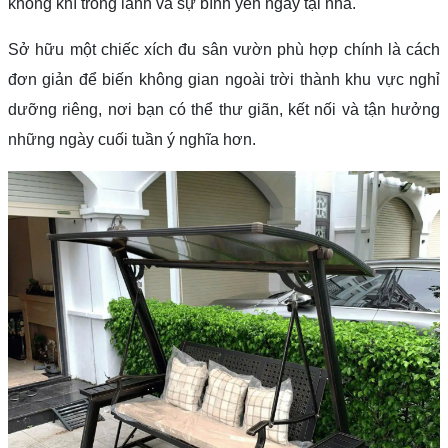
không khí trong lành và sự bình yên ngay tại nhà.
Sở hữu một chiếc xích đu sân vườn phù hợp chính là cách
đơn giản để biến không gian ngoài trời thành khu vực nghỉ
dưỡng riêng, nơi bạn có thể thư giãn, kết nối và tận hưởng
những ngày cuối tuần ý nghĩa hơn.