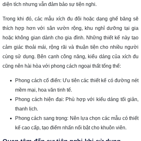
diện tích nhưng vẫn đảm bảo sự tiện nghi.
Trong khi đó, các mẫu xích đu đôi hoặc dạng ghế băng sẽ
thích hợp hơn với sân vườn rộng, khu nghỉ dưỡng tại gia
hoặc không gian dành cho gia đình. Những thiết kế này tạo
cảm giác thoải mái, rộng rãi và thuận tiện cho nhiều người
cùng sử dụng. Bên cạnh công năng, kiểu dáng của xích đu
cũng nên hài hòa với phong cách ngoại thất tổng thể:
Phong cách cổ điển: Ưu tiên các thiết kế có đường nét
mềm mại, hoa văn tinh tế.
Phong cách hiện đại: Phù hợp với kiểu dáng tối giản,
thanh lịch.
Phong cách sang trọng: Nên lựa chọn các mẫu có thiết
kế cao cấp, tạo điểm nhấn nổi bật cho khuôn viên.