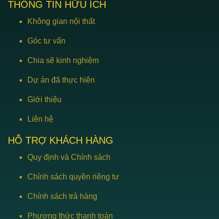
THÔNG TIN HỮU ÍCH
Không gian nội thất
Góc tư vấn
Chia sẽ kinh nghiệm
Dự án đã thực hiện
Giới thiệu
Liên hệ
HỖ TRỢ KHÁCH HÀNG
Quy định và Chính sách
Chính sách quyền riêng tư
Chính sách trả hàng
Phương thức thanh toán