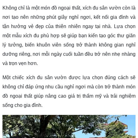
Không chỉ là một món đồ ngoại thất, xích đu sân vườn còn là
nơi tạo nên những phút giây nghỉ ngơi, kết nối gia đình và
tận hưởng vẻ đẹp của thiên nhiên ngay tại nhà. Lựa chọn
một mẫu xích đu phù hợp sẽ giúp bạn kiến tạo góc thư giãn
lý tưởng, biến khuôn viên sống trở thành không gian nghỉ
dưỡng riêng, nơi mỗi ngày cuối tuần đều trở nên nhẹ nhàng
và trọn vẹn hơn.
Một chiếc xích đu sân vườn được lựa chọn đúng cách sẽ
không chỉ đáp ứng nhu cầu nghỉ ngơi mà còn trở thành món
đồ ngoại thất giúp nâng cao giá trị thẩm mỹ và trải nghiệm
sống cho gia đình.