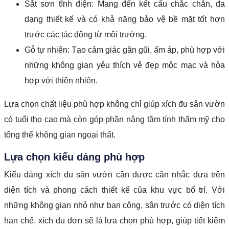
Sắt sơn tĩnh điện: Mang đến kết cấu chắc chắn, đa
dạng thiết kế và có khả năng bảo vệ bề mặt tốt hơn
trước các tác động từ môi trường.
Gỗ tự nhiên: Tạo cảm giác gần gũi, ấm áp, phù hợp với
những không gian yêu thích vẻ đẹp mộc mạc và hòa
hợp với thiên nhiên.
Lựa chọn chất liệu phù hợp không chỉ giúp xích đu sân vườn
có tuổi thọ cao mà còn góp phần nâng tầm tính thẩm mỹ cho
tổng thể không gian ngoại thất.
Lựa chọn kiểu dáng phù hợp
Kiểu dáng xích đu sân vườn cần được cân nhắc dựa trên
diện tích và phong cách thiết kế của khu vực bố trí. Với
những không gian nhỏ như ban công, sân trước có diện tích
hạn chế, xích đu đơn sẽ là lựa chọn phù hợp, giúp tiết kiệm