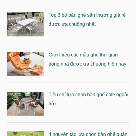
quán cafe thì chúng ta hãy cùng nhau tìm hiểu.
Top 3 bộ bàn ghế sân thượng giá rẻ
được ưa chuộng nhất
Giới thiệu các mẫu ghế thư giãn
trong nhà được ưa chuộng hiện nay
Tiêu chí lựa chọn bàn ghế cafe ngoài
trời
4 nguyên tắc lựa chọn bàn ghế quán