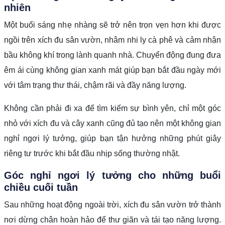
nhiên
Một buổi sáng nhẹ nhàng sẽ trở nên trọn vẹn hơn khi được
ngồi trên xích đu sân vườn, nhâm nhi ly cà phê và cảm nhận
bầu không khí trong lành quanh nhà. Chuyển động đung đưa
êm ái cùng không gian xanh mát giúp bạn bắt đầu ngày mới
với tâm trạng thư thái, chậm rãi và đầy năng lượng.
Không cần phải đi xa để tìm kiếm sự bình yên, chỉ một góc
nhỏ với xích đu và cây xanh cũng đủ tạo nên một không gian
nghỉ ngơi lý tưởng, giúp bạn tận hưởng những phút giây
riêng tư trước khi bắt đầu nhịp sống thường nhật.
Góc nghỉ ngơi lý tưởng cho những buổi
chiều cuối tuần
Sau những hoạt động ngoài trời, xích đu sân vườn trở thành
nơi dừng chân hoàn hảo để thư giãn và tái tạo năng lượng.