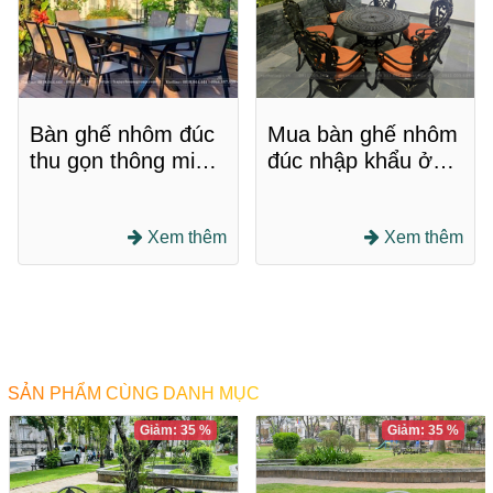
Bàn ghế nhôm đúc
Mua bàn ghế nhôm
thu gọn thông minh:
đúc nhập khẩu ở
Tối ưu hóa không
đâu chất lượng, giá
gian
tốt?
Xem thêm
Xem thêm
SẢN PHẨM CÙNG DANH MỤC
Giảm: 35 %
Giảm: 35 %