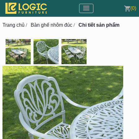
Toggle navigation
CMS v3.0
(0)
Toggle navigation
Trang chủ
/
Bàn ghế nhôm đúc
/
Chi tiết sản phẩm
prev
next