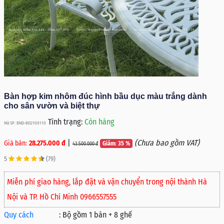
Bàn hợp kim nhôm đúc hình bầu dục màu trắng dành
cho sân vườn và biệt thự
Tình trạng:
Còn hàng
Mã SP: BND-BD2100110
|
(Chưa bao gồm VAT)
Giá bán:
28.275.000 đ
Giảm: 35 %
43.500.000 đ
5
(79)
Miễn phí giao hàng, lắp đặt và vận chuyển trong nội thành Hà
Nội và TP. Hồ Chí Minh 0966557555
Quy cách
:
Bộ gồm 1 bàn + 8 ghế