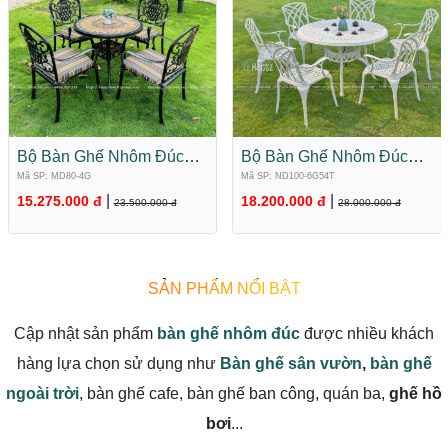
Bộ Bàn Ghế Nhôm Đúc
Bộ Bàn Ghế Nhôm Đúc
Mặt Đá Tròn 4 Ghế MD80-
Mặt Tròn Màu Trắng 6 Ghế
Mã SP: MD80-4G
Mã SP: ND100-6G54T
4G
ND100-6G54T
|
|
15.275.000 đ
18.200.000 đ
23.500.000 đ
28.000.000 đ
SẢN PHẨM NỔI BẬT
Cập nhật sản phẩm
bàn ghế nhôm đúc
được nhiều khách
hàng lựa chọn sử dụng như
Bàn ghế sân vườn
,
bàn ghế
ngoài trời
, bàn ghế cafe, bàn ghế ban công, quán ba,
ghế hồ
bơi
...