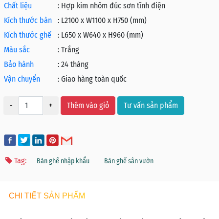
Chất liệu
:
Hợp kim nhôm đúc sơn tĩnh điện
Kích thước bàn
:
L2100 x W1100 x H750 (mm)
Kích thước ghế
:
L650 x W640 x H960 (mm)
Màu sắc
:
Trắng
Bảo hành
:
24 tháng
Vận chuyển
:
Giao hàng toàn quốc
-
+
Thêm vào giỏ
Tư vấn sản phẩm
Tag:
Bàn ghế nhập khẩu
Bàn ghế sân vườn
CHI TIẾT SẢN PHẨM