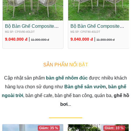
Bộ Bàn Ghế Composite
Bộ Bàn Ghế Composite
Mặt Vuông 4 Ghế
Mặt TRòn 4 Ghế CPST80-
Mã SP: CPSV80-4GLDT
Mã SP: CPST80-4GLDT
CPSV80-4GLDT
4GLDT
|
|
9.040.000 đ
9.040.000 đ
11.300.000 đ
11.300.000 đ
SẢN PHẨM NỔI BẬT
Cập nhật sản phẩm
bàn ghế nhôm đúc
được nhiều khách
hàng lựa chọn sử dụng như
Bàn ghế sân vườn
,
bàn ghế
ngoài trời
, bàn ghế cafe, bàn ghế ban công, quán ba,
ghế hồ
bơi
...
Giảm: 35 %
Giảm: 10 %