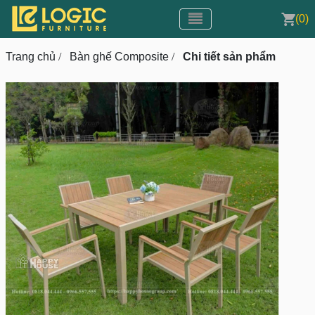
Toggle navigation
CMS v3.0
(0)
Toggle navigation
Trang chủ
/
Bàn ghế Composite
/
Chi tiết sản phẩm
prev
next