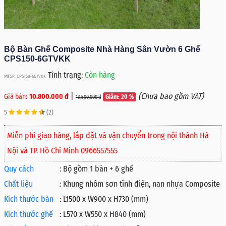
Bộ Bàn Ghế Composite Nhà Hàng Sân Vườn 6 Ghế
CPS150-6GTVKK
Tình trạng:
Còn hàng
Mã SP: CPS150-6GTVKK
|
(Chưa bao gồm VAT)
Giá bán:
10.800.000 đ
Giảm: 20 %
13.500.000 đ
5
(2)
Miễn phí giao hàng, lắp đặt và vận chuyển trong nội thành Hà
Nội và TP. Hồ Chí Minh 0966557555
Quy cách
:
Bộ gồm 1 bàn + 6 ghế
Chất liệu
:
Khung nhôm sơn tĩnh điện, nan nhựa Composite
Kích thước bàn
:
L1500 x W900 x H730 (mm)
Kích thước ghế
:
L570 x W550 x H840 (mm)