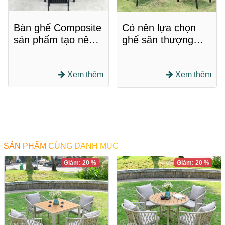
Bàn ghế Composite
Có nên lựa chọn
sản phẩm tạo nên
ghế sân thượng
gian quán ấn tượng
được làm bằng
chất liệu nhựa
Xem thêm
Composite không?
Xem thêm
SẢN PHẨM CÙNG DANH MỤC
Giảm: 20 %
Giảm: 20 %