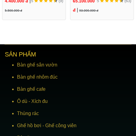
|
4.400.000 đ
5
(9)
65.100.000
5
(63)
GCV-GG
TT
|
đ
5.500.000 đ
93.000.000 đ
SẢN PHẨM
Bàn ghế sân vườn
Bàn ghế nhôm đúc
Bàn ghế cafe
Ô dù
-
Xích đu
Thùng rác
Ghế hồ bơi
-
Ghế công viên