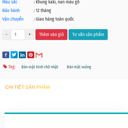
Màu sắc
:
Khung kaki, nan màu gỗ
Bảo hành
:
12 tháng
Vận chuyển
:
Giao hàng toàn quốc
-
+
Thêm vào giỏ
Tư vấn sản phẩm
Tag:
Bàn mặt hình chữ nhật
Bàn mặt vuông
CHI TIẾT SẢN PHẨM