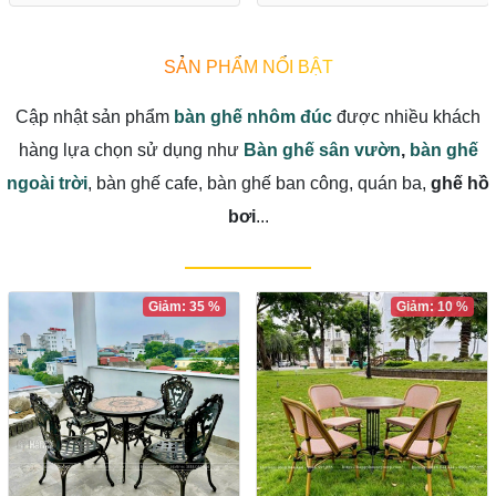
SẢN PHẨM NỔI BẬT
Cập nhật sản phẩm
bàn ghế nhôm đúc
được nhiều khách
hàng lựa chọn sử dụng như
Bàn ghế sân vườn
,
bàn ghế
ngoài trời
, bàn ghế cafe, bàn ghế ban công, quán ba,
ghế hồ
bơi
...
Giảm: 35 %
Giảm: 10 %