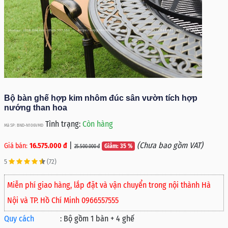
Bộ bàn ghế hợp kim nhôm đúc sân vườn tích hợp
nướng than hoa
Tình trạng:
Còn hàng
Mã SP: BND-N106VMD
|
(Chưa bao gồm VAT)
Giá bán:
16.575.000 đ
Giảm: 35 %
25.500.000 đ
5
(72)
Miễn phí giao hàng, lắp đặt và vận chuyển trong nội thành Hà
Nội và TP. Hồ Chí Minh 0966557555
Quy cách
:
Bộ gồm 1 bàn + 4 ghế