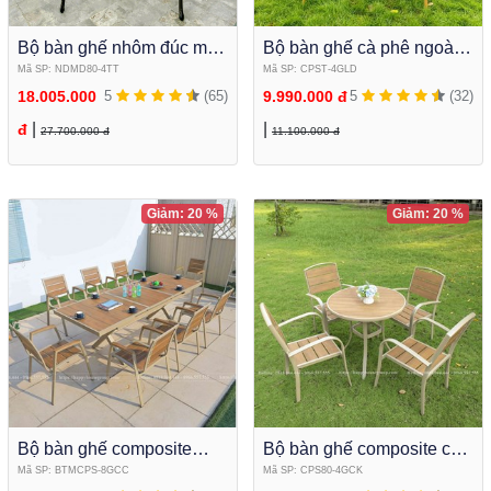
Bộ bàn ghế nhôm đúc mặt
Bộ bàn ghế cà phê ngoài
đá tròn cao cấp để sân
trời Bàn tròn kết hợp ghế
Mã SP: NDMD80-4TT
Mã SP: CPST-4GLD
vườn NDMD80-4TT
lưới textilene cao cấp
18.005.000
5
(65)
9.990.000 đ
5
(32)
|
|
đ
27.700.000 đ
11.100.000 đ
Giảm: 20 %
Giảm: 20 %
Bộ bàn ghế composite
Bộ bàn ghế composite cà
ngoài trời kéo dài thu gọn
phê ngoài trời mặt tròn 4
Mã SP: BTMCPS-8GCC
Mã SP: CPS80-4GCK
thông minh BTMCPS-
ghế CPS80-4GCK