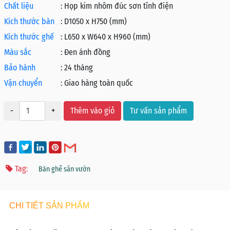
Chất liệu
:
Họp kim nhôm đúc sơn tĩnh điện
Kích thước bàn
:
D1050 x H750 (mm)
Kích thước ghế
:
L650 x W640 x H960 (mm)
Màu sắc
:
Đen ánh đồng
Bảo hành
:
24 tháng
Vận chuyển
:
Giao hàng toàn quốc
-
+
Thêm vào giỏ
Tư vấn sản phẩm
Tag:
Bàn ghế sân vườn
CHI TIẾT SẢN PHẨM