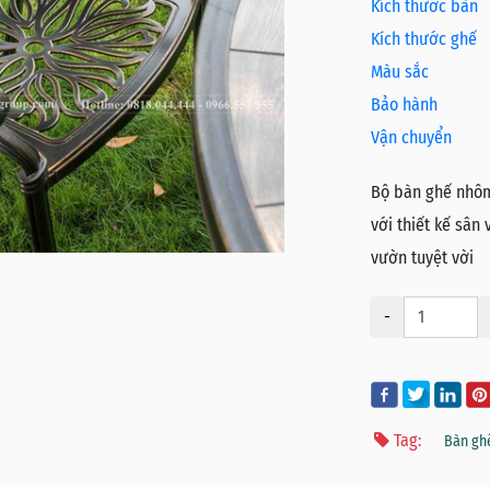
Kích thước bàn
Kích thước ghế
Màu sắc
Bảo hành
Vận chuyển
Bộ bàn ghế nhôm
với thiết kế sân
vườn tuyệt vời
-
Tag:
Bàn gh