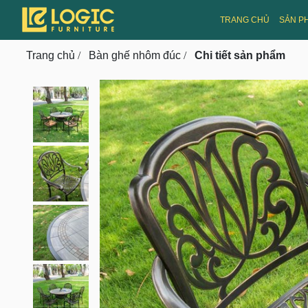
CMS v3.0
TRANG CHỦ
SẢN P
Toggle navigation
Trang chủ
/
Bàn ghế nhôm đúc
/
Chi tiết sản phẩm
prev
next