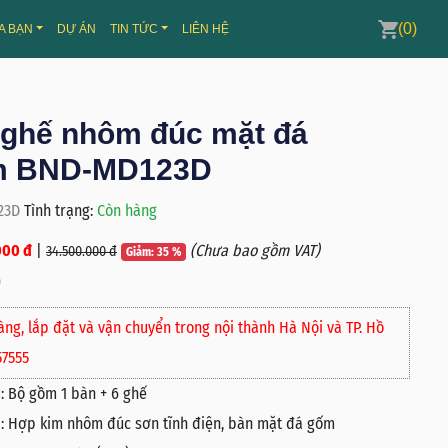
(0)
A BẠN
DỰ ÁN
TIN TỨC
LIÊN HỆ
 ghế nhôm đúc mặt đá
m BND-MD123D
23D
Tình trạng:
Còn hàng
000 đ
|
(Chưa bao gồm VAT)
34.500.000 đ
Giảm: 35 %
)
àng, lắp đặt và vận chuyển trong nội thành Hà Nội và TP. Hồ
57555
:
Bộ gồm 1 bàn + 6 ghế
:
Hợp kim nhôm đúc sơn tĩnh điện, bàn mặt đá gốm