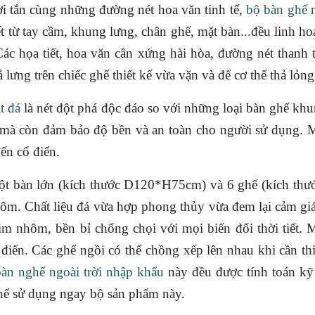
 tắn cùng những đường nét hoa văn tinh tế,
bộ bàn ghế 
ết từ tay cầm, khung lưng, chân ghế, mặt bàn...đều linh ho
c họa tiết, hoa văn cân xứng hài hòa, đường nét thanh t
lưng trên chiếc ghế thiết kế vừa vặn và để cơ thể thả lỏn
t đá
là nét đột phá độc đáo so với những loại bàn ghế kh
à còn đảm bảo độ bền và an toàn cho người sử dụng. Mẫ
đến cổ điển.
 bàn lớn (kích thước D120*H75cm) và 6 ghế (kích thước
m. Chất liệu đá vừa hợp phong thủy vừa đem lại cảm giá
im nhôm, bền bỉ chống chọi với mọi biến đổi thời tiết.
iển. Các ghế ngồi có thể chồng xếp lên nhau khi cần thi
bàn nghế ngoài trời nhập khẩu
này đều được tính toán kỹ 
 thể sử dụng ngay bộ sản phẩm này.