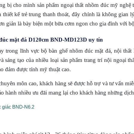
ang bị cho mình sản phẩm ngoại thất nhồm đúc mỹ nghệ t
thiết kế trẻ trung thanh thoát, đây chính là không gian l
đơn giản là bày biện một bữa cơm ngon cho gia đình với b
m đúc mặt đá D120cm BND-MD123D uy tín
ày trong lĩnh vực bộ bàn ghế nhôm đúc mặt đá, nội thất
à sáng tạo của nhiều loại sản phẩm trang trí nội ngoại th
o đảm được tính mỹ thuật cao.
, chuyên môn cao, khách hàng sẽ được hỗ trợ và tư vấn mi
bảo hành nhiều ưu đãi mang lại cho khách hàng những dịc
c giác BND-N6.2