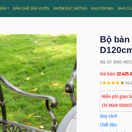
HẨM
BÀN GHẾ SÂN VƯỜN
NHÔM ĐÚC MẶT ĐÁ
KHUYẾN MẠI
NHÀ CỦ
Bộ bàn
D120c
Mã SP: BND-MD1
Giá bán:
22.425.
5
(184
Miễn phí giao h
Chí Minh 09665
Quy cách
Chất liệu