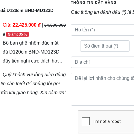
THÔNG TIN ĐẶT HÀNG
t đá D120cm BND-MD123D
Các thông tin đánh dấu (*) là 
Giá:
22.425.000 đ
|
34.500.000
đ
Giảm: 35 %
Bộ bàn ghế nhôm đúc mặt
đá D120cm BND-MD123D
đầy tiện nghi cực thích hợp
với thiết kế sân vườn. Và
Quý khách vui lòng điền đúng
trang trí sân vường nhà bạn
tin cần thiết để chúng tôi gọi
giúp bạn có một khu vườn
ước khi giao hàng. Xin cảm ơn!
tuyệt vời