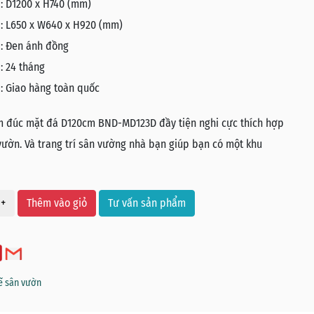
:
D1200 x H740 (mm)
:
L650 x W640 x H920 (mm)
:
Đen ánh đồng
:
24 tháng
:
Giao hàng toàn quốc
 đúc mặt đá D120cm BND-MD123D đầy tiện nghi cực thích hợp
 vườn. Và trang trí sân vường nhà bạn giúp bạn có một khu
+
Thêm vào giỏ
Tư vấn sản phẩm
ế sân vườn