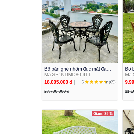
Bộ bàn ghế nhôm đúc mặt đá
Bộ b
tròn cao cấp để sân vườn
Mã SP: NDMD80-4TT
Bàn 
Mã 
NDMD80-4TT
text
18.005.000 đ
|
9.9
5
(65)
27.700.000 đ
11.1
Giảm: 35 %