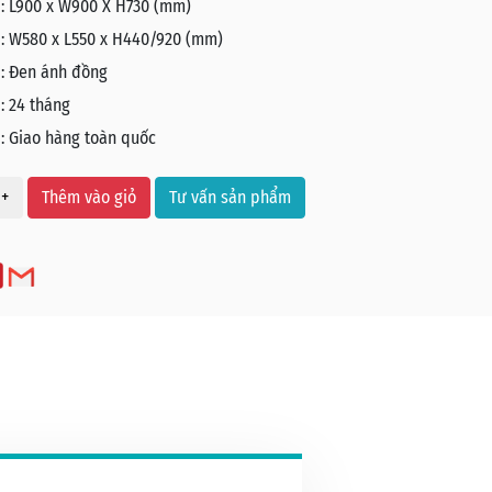
:
L900 x W900 X H730 (mm)
:
W580 x L550 x H440/920 (mm)
:
Đen ánh đồng
:
24 tháng
:
Giao hàng toàn quốc
+
Thêm vào giỏ
Tư vấn sản phẩm