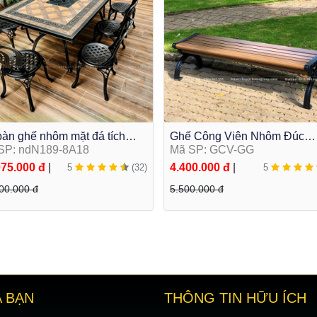
bàn ghế nhôm mặt đá tích
Ghế Công Viên Nhôm Đúc
 bếp nướng điện NDN189-
SP: ndN189-8A18
Không Tựa Ngoài Trời Sân 
Mã SP: GCV-GG
8
Sơn Tĩnh Điện GCV-GG
075.000 đ
|
4.400.000 đ
|
5
(32)
5
00.000 đ
5.500.000 đ
 BẠN
THÔNG TIN HỮU ÍCH