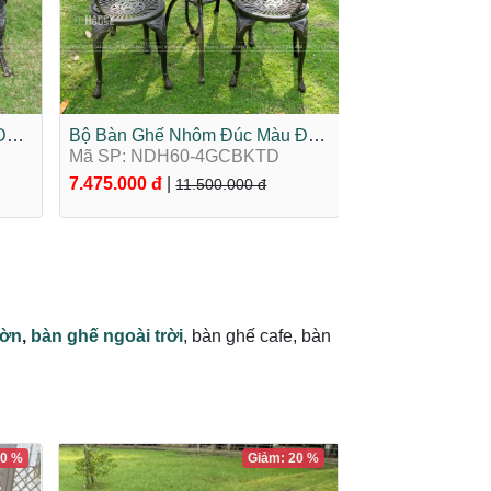
Đá
Bộ Bàn Ghế Nhôm Đúc Màu Đen
Bộ Bàn Ghế Nh
Ánh Đồng 4 Ghế NDH60-
Mã SP: NDH60-4GCBKTD
Cao Cấp Màu Đ
Mã SP: ND-CC
4GCBKTD
Ghế ND-CC4G
7.475.000 đ
|
32.200.000 đ
|
11.500.000 đ
4
ườn
,
bàn ghế ngoài trời
, bàn ghế cafe, bàn
20 %
Giảm: 20 %