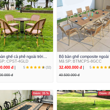
àn ghế cà phê ngoài trời
Bộ bàn ghế composite ngoài 
tròn kết hợp ghế lưới
SP: CPST-4GLD
kéo dài thu gọn thông minh
Mã SP: BTMCPS-8GCC
ilene cao cấp
BTMCPS-8GCC
90.000 đ
|
32.400.000 đ
|
5
(32)
5
00.000 đ
40.500.000 đ
Giảm: 35 %
Giảm: 