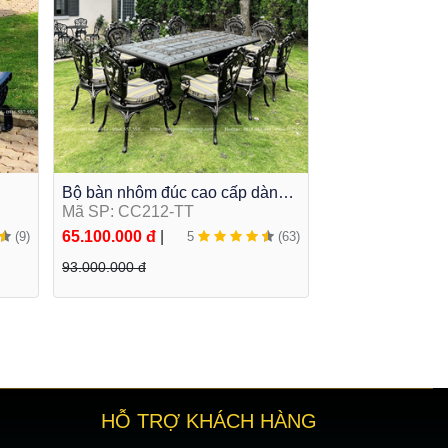
Bộ bàn nhôm đúc cao cấp dành
vườn
cho biệt thự khu nghĩ dưỡng
Mã SP: CC212-TT
ngoài trời CC212-TT
65.100.000 đ
|
(9)
5
(63)
93.000.000 đ
HỖ TRỢ KHÁCH HÀNG