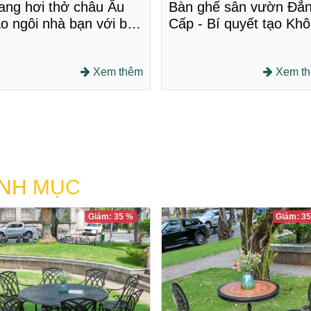
Bàn ghế sân vườn Đẳ
ng hơi thở châu Âu
Cấp - Bí quyết tạo Kh
o ngôi nhà bạn với bàn
Gian Sống Ngoài Trời
ế nhôm đúc cổ điển
Sang Trọng 2025
Xem t
Xem thêm
ANH MỤC
Giảm: 35 %
Giảm: 3