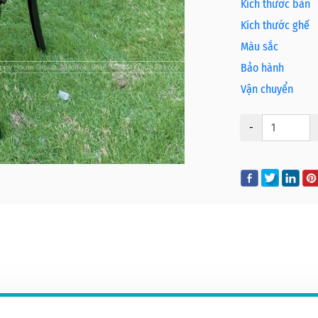
Kích thước bàn
Kích thước ghế
Màu sắc
Bảo hành
Vận chuyển
-