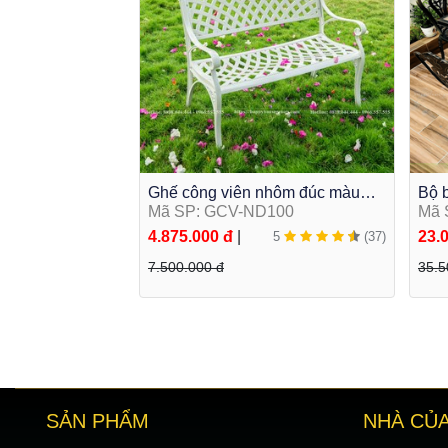
Ghế công viên nhôm đúc màu
Bộ 
trắng GCV-ND100
Mã SP: GCV-ND100
hợp
Mã 
8A1
4.875.000 đ
|
23.
5
(37)
7.500.000 đ
35.5
SẢN PHẨM
NHÀ CỦA