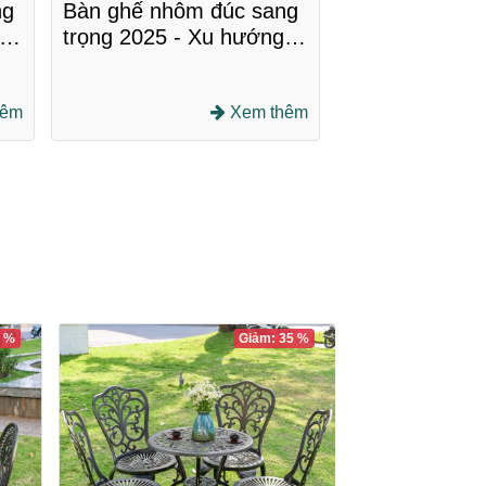
Bàn ghế nhôm đúc sang
Gợi ý không gi
ng
trọng 2025 - Xu hướng
chiều sân vư
ông
nội thất đẳng cấp thịnh
trọng, thư giã
hành
Xem thêm
hêm
5 %
Giảm: 35 %