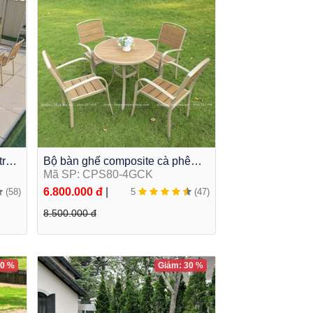
trời
Bộ bàn ghế composite cà phê
ngoài trời mặt tròn 4 ghế CPS80-
Mã SP: CPS80-4GCK
4GCK
6.800.000 đ
|
(58)
5
(47)
8.500.000 đ
20 %
Giảm: 30 %