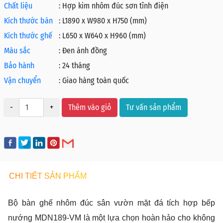
Chất liệu
:
Hợp kim nhôm đúc sơn tĩnh điện
Kích thước bàn
:
L1890 x W980 x H750 (mm)
Kích thước ghế
:
L650 x W640 x H960 (mm)
Màu sắc
:
Đen ánh đồng
Bảo hành
:
24 tháng
Vận chuyển
:
Giao hàng toàn quốc
-
+
Thêm vào giỏ
Tư vấn sản phẩm
CHI TIẾT SẢN PHẨM
Bộ bàn ghế nhôm đúc sân vườn mặt đá tích hợp bếp
nướng MDN189-VM là một lựa chọn hoàn hảo cho không