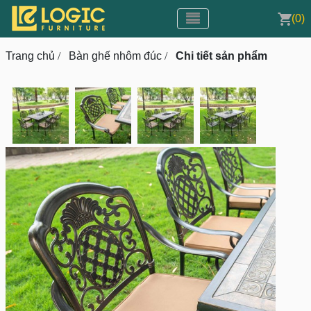
Toggle navigation
CMS v3.0
(0)
Toggle navigation
Trang chủ
/
Bàn ghế nhôm đúc
/
Chi tiết sản phẩm
prev
next