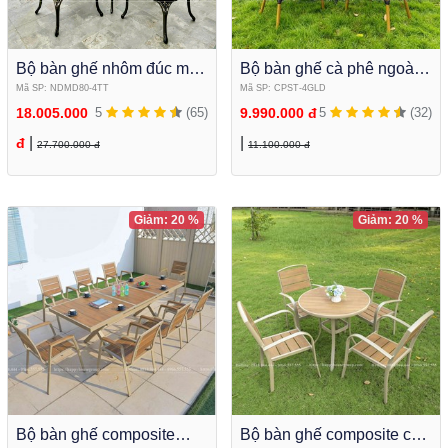
Bộ bàn ghế nhôm đúc mặt
Bộ bàn ghế cà phê ngoài
đá tròn cao cấp để sân
trời Bàn tròn kết hợp ghế
Mã SP: NDMD80-4TT
Mã SP: CPST-4GLD
vườn NDMD80-4TT
lưới textilene cao cấp
18.005.000
5
(65)
9.990.000 đ
5
(32)
|
|
đ
27.700.000 đ
11.100.000 đ
Giảm: 20 %
Giảm: 20 %
Bộ bàn ghế composite
Bộ bàn ghế composite cà