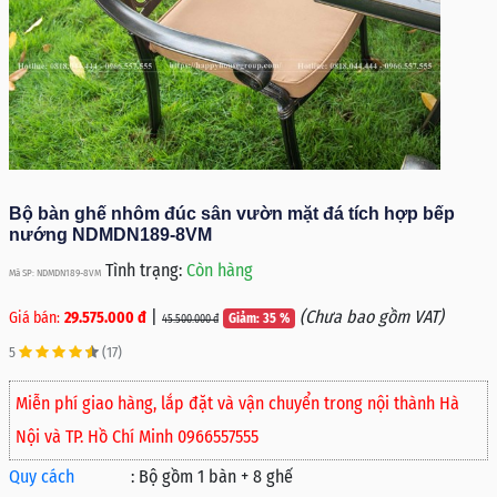
Bộ bàn ghế nhôm đúc sân vườn mặt đá tích hợp bếp
nướng NDMDN189-8VM
Tình trạng:
Còn hàng
Mã SP: NDMDN189-8VM
|
(Chưa bao gồm VAT)
Giá bán:
29.575.000 đ
Giảm: 35 %
45.500.000 đ
5
(17)
Miễn phí giao hàng, lắp đặt và vận chuyển trong nội thành Hà
Nội và TP. Hồ Chí Minh 0966557555
Quy cách
:
Bộ gồm 1 bàn + 8 ghế