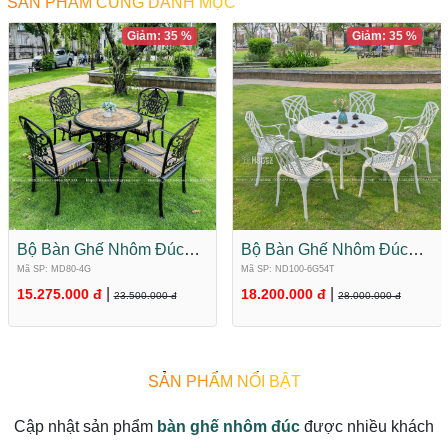
SẢN PHẨM CÙNG DANH MỤC
Giảm: 35 %
Giảm: 35 %
Bộ Bàn Ghế Nhôm Đúc
Bộ Bàn Ghế Nhôm Đúc
Mặt Đá Tròn 4 Ghế MD80-
Mặt Tròn Màu Trắng 6 Ghế
Mã SP: MD80-4G
Mã SP: ND100-6G54T
4G
ND100-6G54T
|
|
15.275.000 đ
18.200.000 đ
23.500.000 đ
28.000.000 đ
SẢN PHẨM NỔI BẬT
Cập nhật sản phẩm
bàn ghế nhôm đúc
được nhiều khách