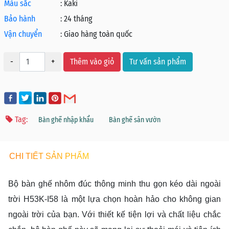
Màu sắc
:
Kaki
Bảo hành
:
24 tháng
Vận chuyển
:
Giao hàng toàn quốc
-
+
Thêm vào giỏ
Tư vấn sản phẩm
Tag:
Bàn ghế nhập khẩu
Bàn ghế sân vườn
CHI TIẾT SẢN PHẨM
Bộ bàn ghế nhôm đúc thông minh thu gọn kéo dài ngoài
trời H53K-I58 là một lựa chọn hoàn hảo cho không gian
ngoài trời của bạn. Với thiết kế tiện lợi và chất liệu chắc