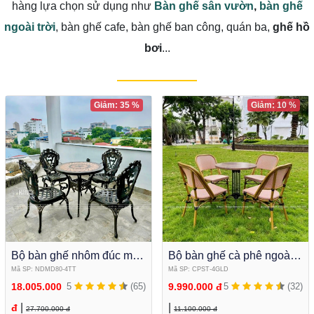
hàng lựa chọn sử dụng như
Bàn ghế sân vườn
,
bàn ghế
ngoài trời
, bàn ghế cafe, bàn ghế ban công, quán ba,
ghế hồ
bơi
...
Giảm: 35 %
Giảm: 10 %
Bộ bàn ghế nhôm đúc mặt
Bộ bàn ghế cà phê ngoài
đá tròn cao cấp để sân
trời Bàn tròn kết hợp ghế
Mã SP: NDMD80-4TT
Mã SP: CPST-4GLD
vườn NDMD80-4TT
lưới textilene cao cấp
18.005.000
5
(65)
9.990.000 đ
5
(32)
|
|
đ
27.700.000 đ
11.100.000 đ