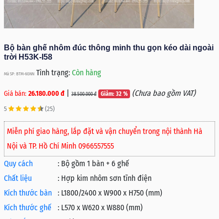
Bộ bàn ghế nhôm đúc thông minh thu gọn kéo dài ngoài
trời H53K-I58
Tình trạng:
Còn hàng
Mã SP: BTM-6GNN
|
(Chưa bao gồm VAT)
Giá bán:
26.180.000 đ
Giảm: 32 %
38.500.000 đ
5
(25)
Miễn phí giao hàng, lắp đặt và vận chuyển trong nội thành Hà
Nội và TP. Hồ Chí Minh 0966557555
Quy cách
:
Bộ gồm 1 bàn + 6 ghế
Chất liệu
:
Hợp kim nhôm sơn tĩnh điện
Kích thước bàn
:
L1800/2400 x W900 x H750 (mm)
Kích thước ghế
:
L570 x W620 x W880 (mm)