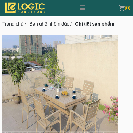
Toggle navigation
CMS v3.0
(0)
Toggle navigation
Trang chủ
/
Bàn ghế nhôm đúc
/
Chi tiết sản phẩm
prev
next