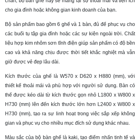
chắn, bộ bàn ghế này sẽ mang lại sự thoải mái và tiện ích
cho gia đình hoặc không gian kinh doanh của bạn.
Bộ sản phẩm bao gồm 6 ghế và 1 bàn, đủ để phục vụ cho
các buổi tụ tập gia đình hoặc các sự kiện ngoài trời. Chất
liệu hợp kim nhôm sơn tĩnh điện giúp sản phẩm có độ bền
cao và khả năng chịu được thời tiết khắc nghiệt mà vẫn
giữ được vẻ đẹp lâu dài.
Kích thước của ghế là W570 x D620 x H880 (mm), với
thiết kế thoải mái và phù hợp với người sử dụng. Bàn có
thể được kéo dài từ kích thước gọn nhỏ L1800 x W800 x
H730 (mm) lên đến kích thước lớn hơn L2400 x W800 x
H730 (mm), tạo ra sự linh hoạt trong việc sắp xếp không
gian và phục vụ cho nhiều mục đích sử dụng khác nhau.
Màu sắc của bộ bàn ghế là kaki, tạo điểm nhấn tinh tế và