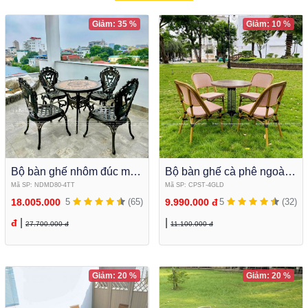
Giảm: 35 %
Giảm: 10 %
Bộ bàn ghế nhôm đúc mặt
Bộ bàn ghế cà phê ngoài
đá tròn cao cấp để sân
trời Bàn tròn kết hợp ghế
Mã SP: NDMD80-4TT
Mã SP: CPST-4GLD
vườn NDMD80-4TT
lưới textilene cao cấp
18.005.000
5
(65)
9.990.000 đ
5
(32)
|
|
đ
27.700.000 đ
11.100.000 đ
Giảm: 20 %
Giảm: 20 %