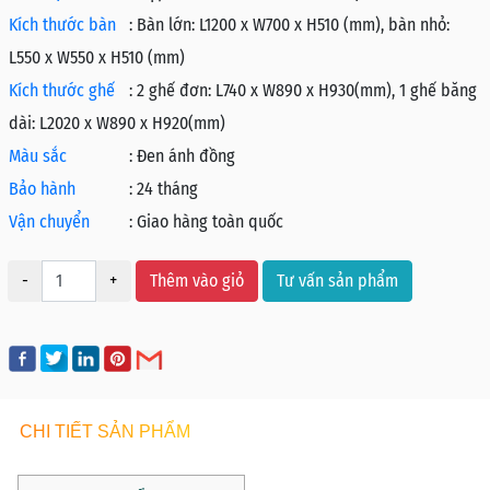
Kích thước bàn
:
Bàn lớn: L1200 x W700 x H510 (mm), bàn nhỏ:
L550 x W550 x H510 (mm)
Kích thước ghế
:
2 ghế đơn: L740 x W890 x H930(mm), 1 ghế băng
dài: L2020 x W890 x H920(mm)
Màu sắc
:
Đen ánh đồng
Bảo hành
:
24 tháng
Vận chuyển
:
Giao hàng toàn quốc
-
+
Thêm vào giỏ
Tư vấn sản phẩm
CHI TIẾT SẢN PHẨM