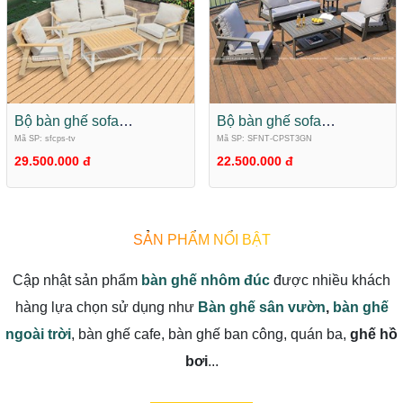
Bộ bàn ghế sofa
Bộ bàn ghế sofa
composite ngoài trời
composite ngoài trời
Mã SP: sfcps-tv
Mã SP: SFNT-CPST3GN
SFNT-CPST3GN
29.500.000 đ
22.500.000 đ
SẢN PHẨM NỔI BẬT
Cập nhật sản phẩm
bàn ghế nhôm đúc
được nhiều khách
hàng lựa chọn sử dụng như
Bàn ghế sân vườn
,
bàn ghế
ngoài trời
, bàn ghế cafe, bàn ghế ban công, quán ba,
ghế hồ
bơi
...