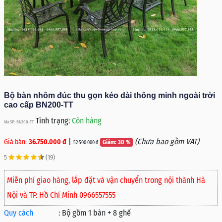
Bộ bàn nhôm đúc thu gọn kéo dài thông minh ngoài trời
cao cấp BN200-TT
Tình trạng:
Còn hàng
Mã SP: BN200-TT
|
(Chưa bao gồm VAT)
Giá bán:
36.750.000 đ
Giảm: 30 %
52.500.000 đ
5
(19)
Miễn phí giao hàng, lắp đặt và vận chuyển trong nội thành Hà
Nội và TP. Hồ Chí Minh 0966557555
Quy cách
:
Bộ gồm 1 bàn + 8 ghế