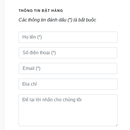
ngoại thất hiện đại
và sang trọng. Với
THÔNG TIN ĐẶT HÀNG
thiết kế tinh tế, chất
Các thông tin đánh dấu (*) là bắt buộc
liệu chất lượng
cao và độ bền
vững, sản phẩm
này đáp ứng được
nhu cầu sử dụng
trong môi trường
ngoài trời, từ sân
vườn, ban công
đến các khu vực
quán cafe, nhà
hàng hay khu vực
tiếp khách tại các