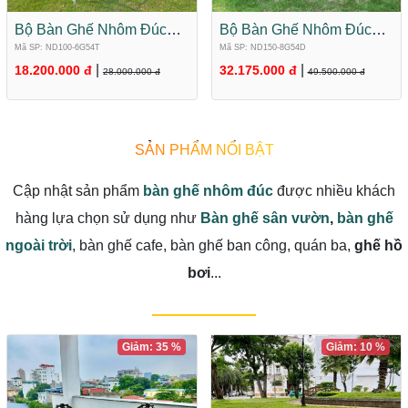
khách tại các doanh
khách tại các doanh
Bộ Bàn Ghế Nhôm Đúc
Bộ Bàn Ghế Nhôm Đúc
nghiệp.
nghiệp.
Mặt Tròn Màu Trắng 6 Ghế
Cỡ Lớn Mặt Tròn Màu Đen
Mã SP: ND100-6G54T
Mã SP: ND150-8G54D
ND100-6G54T
Ánh Đồng 8 Ghế ND150-
|
|
18.200.000 đ
32.175.000 đ
28.000.000 đ
49.500.000 đ
8G54D
SẢN PHẨM NỔI BẬT
Cập nhật sản phẩm
bàn ghế nhôm đúc
được nhiều khách
hàng lựa chọn sử dụng như
Bàn ghế sân vườn
,
bàn ghế
ngoài trời
, bàn ghế cafe, bàn ghế ban công, quán ba,
ghế hồ
bơi
...
Giảm: 35 %
Giảm: 10 %