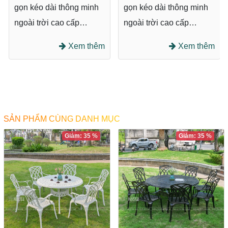
gọn kéo dài thông minh
gọn kéo dài thông minh
ngoài trời cao cấp
ngoài trời cao cấp
BN200-TT là một lựa
BN200-TT là một lựa
Xem thêm
Xem thêm
chọn hoàn hảo cho
chọn hoàn hảo cho
không gian ngoại thất
không gian ngoại thất
hiện đại và sang trọng.
hiện đại và sang trọng.
Với thiết kế tinh tế, chất
Với thiết kế tinh tế, chất
liệu chất lượng cao và
liệu chất lượng cao và
SẢN PHẨM CÙNG DANH MỤC
độ bền vững, sản phẩm
độ bền vững, sản phẩm
Giảm: 35 %
Giảm: 35 %
này đáp ứng được nhu
này đáp ứng được nhu
cầu sử dụng trong môi
cầu sử dụng trong môi
trường ngoài trời, từ sân
trường ngoài trời, từ sân
vườn, ban công đến các
vườn, ban công đến các
khu vực quán cafe, nhà
khu vực quán cafe, nhà
hàng hay khu vực tiếp
hàng hay khu vực tiếp