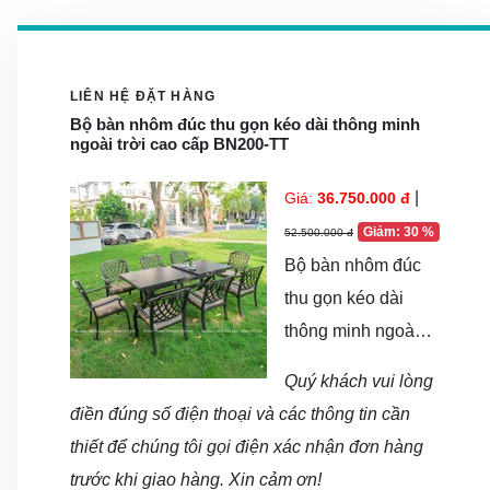
LIÊN HỆ ĐẶT HÀNG
Bộ bàn nhôm đúc thu gọn kéo dài thông minh
ngoài trời cao cấp BN200-TT
|
Giá:
36.750.000 đ
Giảm: 30 %
52.500.000 đ
Bộ bàn nhôm đúc
thu gọn kéo dài
thông minh ngoài
trời cao cấp
Quý khách vui lòng
BN200-TT là một
điền đúng số điện thoại và các thông tin cần
lựa chọn hoàn hảo
thiết để chúng tôi gọi điện xác nhận đơn hàng
cho không gian
trước khi giao hàng. Xin cảm ơn!