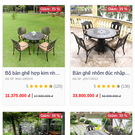
Giảm: 35 %
Giảm: 35 %
Bộ bàn ghế hợp kim nhôm
Bàn ghế nhôm đúc nhập
đúc tròn màu đen đồng
khẩu BN-OD04
Mã SP: BND-100DHS
Mã SP: p557718313
5
(125)
5
(136)
|
|
11.375.000 đ
33.800.000 đ
17.500.000 đ
52.000.000 đ
Giảm: 30 %
Giảm: 30 %