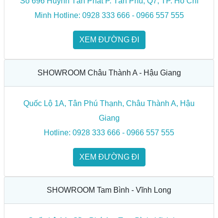
Số 696 Huỳnh Tấn Phát P. Tân Phú, Q7, TP. Hồ Chí
nay.
Minh Hotline: 0928 333 666 - 0966 557 555
Độ bền cao
XEM ĐƯỜNG ĐI
Bàn ghế từ nhôm đúc thường có thời gian sử dụng tối thiểu
là 5 đến 10 năm. Độ cứng cáp, bền bỉ là một trong những ưu
SHOWROOM Châu Thành A - Hậu Giang
điểm nổi trội của dòng bàn ghế này.
Độ chịu lực tốt
Quốc Lộ 1A, Tân Phú Thạnh, Châu Thành A, Hậu
Các bàn ghế làm bằng vật liệu như nhựa, gỗ rất dễ gãy, vỡ
Giang
khi chịu lực tác động lớn nhưng sản phẩm nhôm đúc lại sở
Hotline: 0928 333 666 - 0966 557 555
hữu độ chống va đập, chịu lực tốt, đảm bảo được bàn ghế
XEM ĐƯỜNG ĐI
luôn giữ nguyên như trước khi chịu tác động lớn. Bàn ghế
làm từ nhôm đúc là một trong những nội thất hoàn hảo, lý
SHOWROOM Tam Bình - Vĩnh Long
tưởng cho ngôi nhà của bạn.
Khả năng cách điện, cách nhiệt tốt