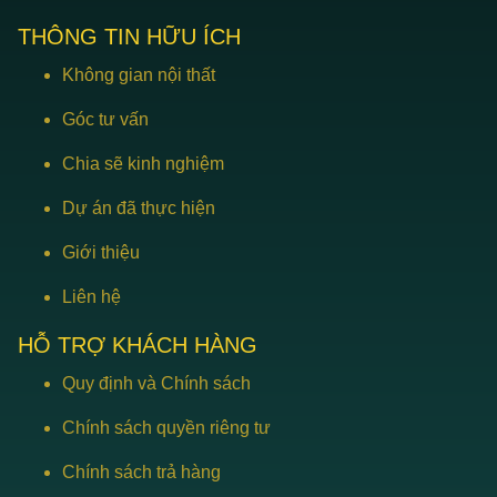
đó, bạn cũng không nên chọn bàn ghế quá nhỏ so với diện
THÔNG TIN HỮU ÍCH
tích. Bởi điều này dễ khiến bàn ghế nội thất lọt thỏm bên
trong và tạo sự không cân xứng. Sản phẩm quá nhỏ cũng có
Không gian nội thất
thể làm mất tính thẩm mỹ, tạo sự đơn điệu trong không gian.
Góc tư vấn
Chia sẽ kinh nghiệm
Dự án đã thực hiện
Giới thiệu
Liên hệ
HỖ TRỢ KHÁCH HÀNG
Quy định và Chính sách
Chính sách quyền riêng tư
Chính sách trả hàng
Lựa chọn bàn ghế kích thước vừa phải với không gian