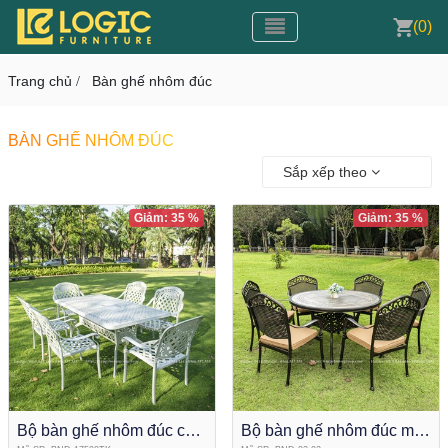
Toggle navigation
CMS v3.0
(0)
Toggle navigation
Trang chủ
Bàn ghế nhôm đúc
/
BÀN GHẾ NHÔM ĐÚC
Sắp xếp theo
Giảm: 35 %
Giảm: 35 %
Bộ bàn ghế nhôm đúc chữ
Bộ bàn ghế nhôm đúc mặt