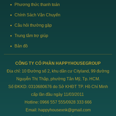
Phương thức thanh toán
Chọn số ghế hợp lý
Chính Sách Vận Chuyển
Trên thị trường hiện tại có nhiều mẫu mã bàn ghế được chế
tạo từ nhôm đúc với lượng ghế khác nhau. Mọi người có thể
Câu hỏi thường gặp
lựa chọn bộ sản phẩm có 2, 4 hoặc 6 ghế phụ thuộc nhu cầu
Trung tâm trợ giúp
dùng cũng như tổng diện tích không gian. Trước khi đưa ra
Bản đồ
quyết định mua sản phẩm, các bạn cần đảm bảo đặt bàn ghế
sao cho phù hợp nhất.
CÔNG TY CỔ PHẦN HAPPYHOUSEGROUP
Lựa chọn bàn ghế hình dáng phù hợp
Địa chỉ: 10 Đường số 2, khu dân cư Cityland, 99 đường
Một trong những kinh nghiệm lựa chọn bàn ghế làm từ nhôm
Nguyễn Thị Thập, phường Tân Mỹ, Tp. HCM.
đúc quan trọng nhất chính là hình dạng bởi điều này ảnh
Số ĐKKD: 0310680676 do Sở KHĐT TP. Hồ Chí Minh
hưởng không nhỏ đến vẻ đẹp thẩm mỹ của không gian. Bàn
cấp lần đầu ngày 11/03/2011
ghế nhôm đúc hiện tại rất đa dạng về hình dáng như bàn
Hotline: 0966 557 555/0928 333 666
vuông, bàn hình chữ nhật, bàn tròn,… Và mỗi kiểu bàn sẽ đi
Email: happyhousexnk@gmail.com
cùng với thiết kế ghế tương thích.