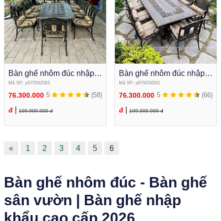
Bàn ghế nhôm đúc nhập
Bàn ghế nhôm đúc nhập
khẩu BN-OD03
khẩu BN-OD01
Mã SP: p575592583
Mã SP: p979334561
76.300.000
5
(58)
76.300.000
5
(66)
|
|
đ
đ
109.000.000 đ
109.000.000 đ
«
1
2
3
4
5
6
Bàn ghế nhôm đúc - Bàn ghế
sân vườn | Bàn ghế nhập
khẩu cao cấp 2026