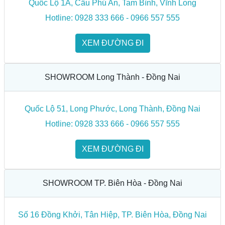
Quốc Lộ 1A, Cầu Phú An, Tam Bình, Vĩnh Long
Một ưu điểm tuyệt vời nữa của bàn ghế nhôm đúc chính là
Hotline: 0928 333 666 - 0966 557 555
tính cách nhiệt và cách điện hoàn hảo. Đây sẽ là một đặc
điểm nổi bật mà các quán nước sân vườn hay ngoài trời ưa
XEM ĐƯỜNG ĐI
chuộng, yêu thích sản phẩm này.
SHOWROOM Long Thành - Đồng Nai
Quốc Lộ 51, Long Phước, Long Thành, Đồng Nai
Hotline: 0928 333 666 - 0966 557 555
XEM ĐƯỜNG ĐI
SHOWROOM TP. Biên Hòa - Đồng Nai
Số 16 Đồng Khởi, Tân Hiệp, TP. Biên Hòa, Đồng Nai
Bàn ghế nhôm đúc cách nhiệt tốt và dễ dàng vệ sinh, bảo