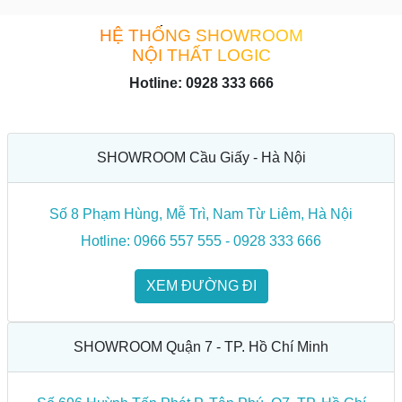
HỆ THỐNG SHOWROOM
NỘI THẤT LOGIC
Hotline: 0928 333 666
SHOWROOM Cầu Giấy - Hà Nội
Số 8 Phạm Hùng, Mễ Trì, Nam Từ Liêm, Hà Nội
Hotline: 0966 557 555 - 0928 333 666
Bàn ghế từ nhôm đúc có khả năng chống tác nhân thời tiết
xấu
XEM ĐƯỜNG ĐI
Hơn nữa, giá thành bộ bàn ghế nhôm đúc trên thị trường rất
hợp lý, phải chăng cho tất cả mọi người. Sản phẩm này sử
SHOWROOM Quận 7 - TP. Hồ Chí Minh
dụng được lâu năm và ít bị hư hại nên sẽ là lựa chọn hoàn
hảo, tuyệt vời cho những chủ doanh nghiệp và cá nhân hiện