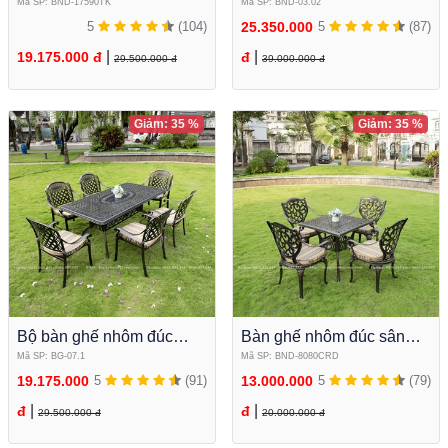
nhật màu trắng BND-
đá D120cm BND-03.02
Mã SP: BND-17590TK
Mã SP: BND-03.02
17590TK
5
(104)
25.350.000
5
(87)
|
|
19.175.000 đ
đ
29.500.000 đ
39.000.000 đ
Giảm: 35 %
Giảm: 35 %
Bộ bàn ghế nhôm đúc
Bàn ghế nhôm đúc sân
ngoài trời chữ nhật màu
vườn vuông màu đen
Mã SP: BG-07.1
Mã SP: BND-8080CRD
đen đồng BG-07
đồng BND-8080CRD
19.175.000
5
(91)
13.000.000
5
(79)
|
|
đ
đ
29.500.000 đ
20.000.000 đ