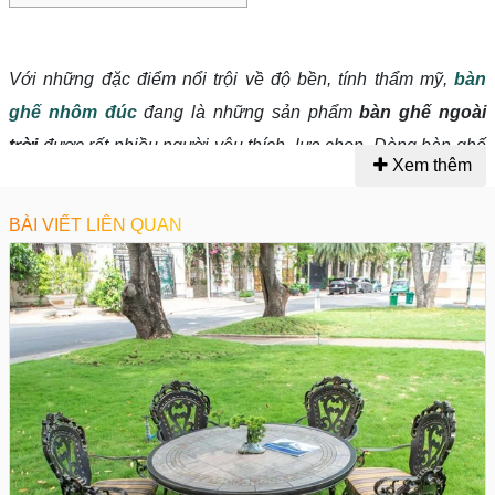
Với những đặc điểm nổi trội về độ bền, tính thẩm mỹ,
bàn
ghế nhôm đúc
đang là những sản phẩm
bàn ghế ngoài
trời
được rất nhiều người yêu thích, lựa chọn. Dòng bàn ghế
Xem thêm
này không chỉ được dùng trong không gian nội thất nhà mà
còn được sử dụng ở ngoài sân vườn, ban công. Nếu bạn
BÀI VIẾT LIÊN QUAN
đang muốn tìm đơn vị cung cấp bộ bàn ghế từ nhôm đúc chất
lượng thì đừng bỏ qua nội dung hữu ích sau.
Những ưu điểm nổi bật của
bộ bàn ghế nhôm đúc
Trên thị trường Việt Nam, sản phẩm
bàn ghế sân vườn
hiện đang được chế tạo từ nhiều loại vật liệu khác nhau cho