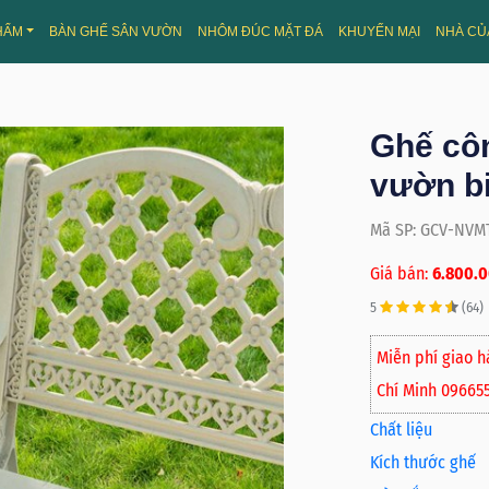
HẨM
BÀN GHẾ SÂN VƯỜN
NHÔM ĐÚC MẶT ĐÁ
KHUYẾN MẠI
NHÀ CỦ
Ghế cô
vườn b
Mã SP: GCV-NVM
Giá bán:
6.800.0
5
(64)
Miễn phí giao h
Chí Minh 09665
Chất liệu
Kích thước ghế