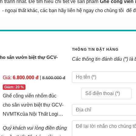
 tranh nhất. Để tìm hiểu chi tiết về sản phẩm
Ghế công viên 
 ngoại thất khác, các bạn hãy liên hệ ngay cho chúng tôi để đ
THÔNG TIN ĐẶT HÀNG
ho sân vườn biệt thự GCV-
Các thông tin đánh dấu (*) là 
Giá:
6.800.000 đ
|
8.500.000 đ
Giảm: 20 %
Ghế công viên nhôm đúc
cho sân vườn biệt thự GCV-
NVMTKcủa Nội Thất Logic
được nhập khẩu nguyên
Quý khách vui lòng điền đúng
chiếc với thiết kế độc đáo,