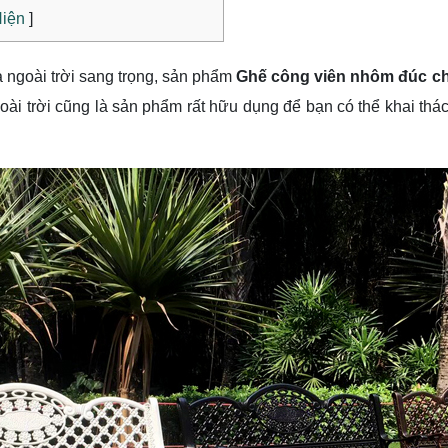
iện
]
ngoài trời sang trọng, sản phẩm
Ghế công viên nhôm đúc c
ài trời cũng là sản phẩm rất hữu dụng để bạn có thể khai thá