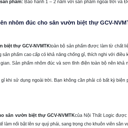
 sản phẩm:
Bảo hành 1 – 2 năm với sản phẩm ngoài trời và Đ
ên nhôm đúc cho sân vườn biệt thự GCV-NVM
ờn biệt thự GCV-NVMTK
toàn bộ sản phẩm được làm từ chất li
g sản phẩm cao cấp có khả năng chống gỉ, thích nghi với điều ki
 gian. Sản phẩm nhôm đúc và sơn tĩnh điện toàn bộ nên khả nă
 gỉ khi sử dụng ngoài trời. Bạn không cần phải có bất kỳ biệ
ho sân vườn biệt thự GCV-NVMTK
của Nội Thất Logic được 
 tế làm nổi bật lên sự quý phái, sang trọng cho khuôn viên sân 