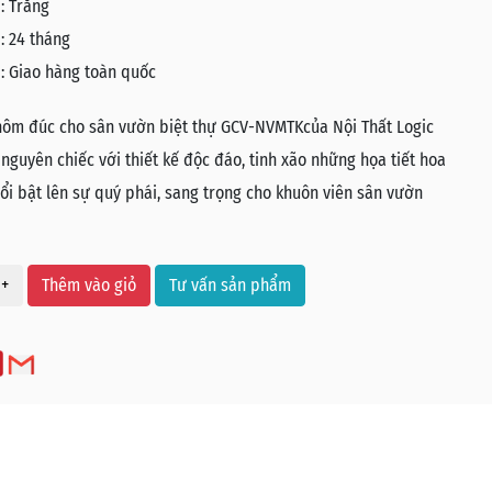
:
Trắng
:
24 tháng
:
Giao hàng toàn quốc
hôm đúc cho sân vườn biệt thự GCV-NVMTKcủa Nội Thất Logic
guyên chiếc với thiết kế độc đáo, tinh xão những họa tiết hoa
nổi bật lên sự quý phái, sang trọng cho khuôn viên sân vườn
+
Thêm vào giỏ
Tư vấn sản phẩm