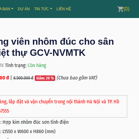
(0)
A BẠN
DỰ ÁN
TIN TỨC
LIÊN HỆ
ng viên nhôm đúc cho sân
iệt thự GCV-NVMTK
TK
Tình trạng:
Còn hàng
00 đ
|
(Chưa bao gồm VAT)
8.500.000 đ
Giảm: 20 %
àng, lắp đặt và vận chuyển trong nội thành Hà Nội và TP. Hồ
57555
:
Hợp kim nhôm đúc sơn tĩnh điện
:
L1550 x W600 x H860 (mm)