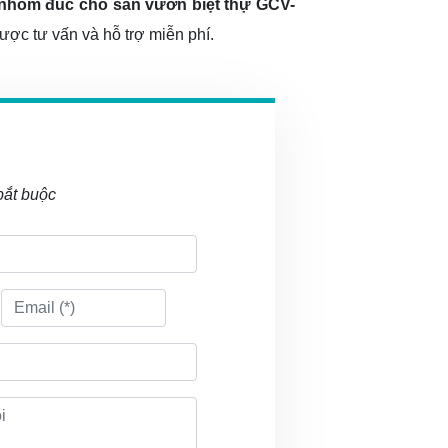
nhôm đúc cho sân vườn biệt thự GCV-
ược tư vấn và hỗ trợ miễn phí.
bắt buộc