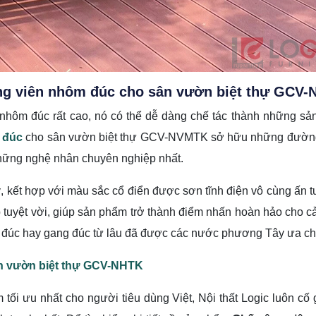
ông viên nhôm đúc cho sân vườn biệt thự GCV
 nhôm đúc rất cao, nó có thể dễ dàng chế tác thành những sả
 đúc
cho sân vườn biệt thự GCV-NVMTK sở hữu những đường n
 những nghệ nhân chuyên nghiệp nhất.
kỳ, kết hợp với màu sắc cổ điển được sơn tĩnh điện vô cùng ấn
 tuyệt vời, giúp sản phẩm trở thành điểm nhấn hoàn hảo cho 
 đúc hay gang đúc từ lâu đã được các nước phương Tây ưa ch
n vườn biệt thự GCV-NHTK
ối ưu nhất cho người tiêu dùng Việt, Nội thất Logic luôn c