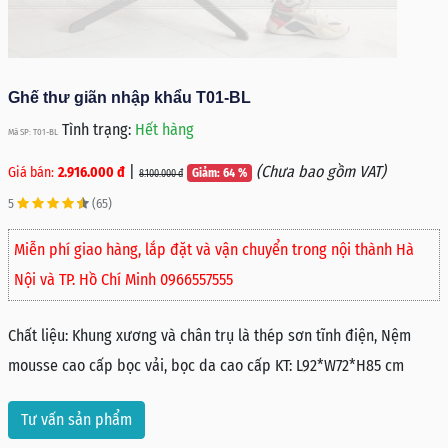
Ghế thư giãn nhập khẩu T01-BL
Tình trạng:
Hết hàng
Mã SP: T01-BL
|
(Chưa bao gồm VAT)
Giá bán:
2.916.000 đ
Giảm: 64 %
8.100.000 đ
5
(65)
Miễn phí giao hàng, lắp đặt và vận chuyển trong nội thành Hà
Nội và TP. Hồ Chí Minh 0966557555
Chất liệu: Khung xương và chân trụ là thép sơn tĩnh điện, Nệm
mousse cao cấp bọc vải, bọc da cao cấp KT: L92*W72*H85 cm
Tư vấn sản phẩm