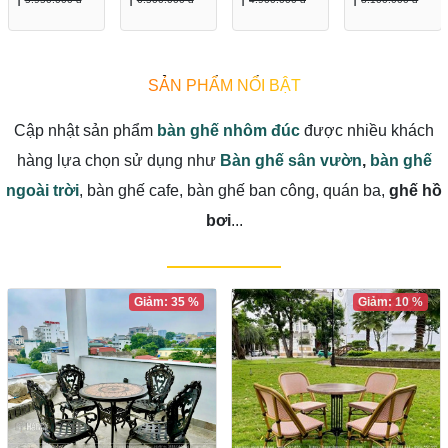
TGCX
cm
cm
cm
cm
SẢN PHẨM NỔI BẬT
Cập nhật sản phẩm
bàn ghế nhôm đúc
được nhiều khách
hàng lựa chọn sử dụng như
Bàn ghế sân vườn
,
bàn ghế
ngoài trời
, bàn ghế cafe, bàn ghế ban công, quán ba,
ghế hồ
bơi
...
Giảm: 35 %
Giảm: 10 %