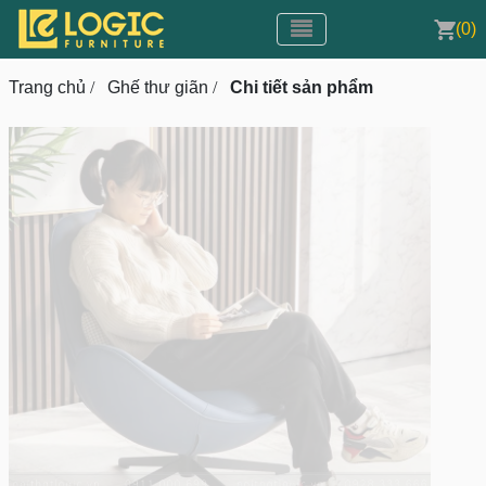
Toggle navigation
CMS v3.0
(0)
Toggle navigation
Trang chủ
/
Ghế thư giãn
/
Chi tiết sản phẩm
prev
next