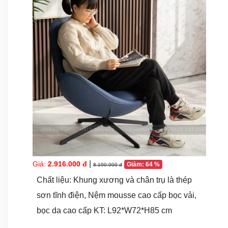
|
Giá:
2.916.000 đ
Giảm: 64 %
8.100.000 đ
Chất liệu: Khung xương và chân trụ là thép
sơn tĩnh điện, Nệm mousse cao cấp bọc vải,
bọc da cao cấp KT: L92*W72*H85 cm