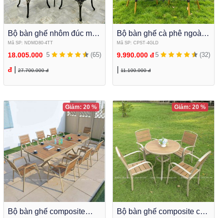
Bộ bàn ghế nhôm đúc mặt
Bộ bàn ghế cà phê ngoài
đá tròn cao cấp để sân
trời Bàn tròn kết hợp ghế
Mã SP: NDMD80-4TT
Mã SP: CPST-4GLD
vườn NDMD80-4TT
lưới textilene cao cấp
18.005.000
5
(65)
9.990.000 đ
5
(32)
|
|
đ
27.700.000 đ
11.100.000 đ
Giảm: 20 %
Giảm: 20 %
Bộ bàn ghế composite
Bộ bàn ghế composite cà