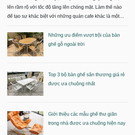
lên rầm rộ với tốc độ tăng lên chóng mặt. Làm thế nào
để tạo sự khác biệt với những quán cafe khác là một
việc không hề dễ dàng. Vậy tại sao không thử bố trí
những bộ bàn ghế nhựa giả gỗ đẹp với nhiều kiểu dáng
Những ưu điểm vượt trội của bàn
cho không gian quán cafe của bạn. Hãy cùng tìm hiểu
ghế gỗ ngoài trời
về bàn ghế nhựa giả gỗ - xu hướng mới trong nội thất
quán cafe thì chúng ta hãy cùng nhau tìm hiểu.
Top 3 bộ bàn ghế sân thượng giá rẻ
được ưa chuộng nhất
Giới thiệu các mẫu ghế thư giãn
trong nhà được ưa chuộng hiện nay