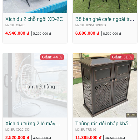
Xích đu 2 chỗ ngồi XD-2C
Bộ bàn ghế cafe ngoài trời
Composite BCP-
Mã SP: XD-2C
Mã SP: BCP-T80NVKD
T80NVKD
|
|
4.940.000 đ
6.800.000 đ
5.200.000 đ
8.500.000 đ
Giảm: 44 %
Giảm: 31 %
Tạm hết hàng
Xích đu trứng 2 lỗ mây
Thùng rác đôi nhập khẩu
nhựa nhập khẩu XD2C-
hợp kim nhôm đúc cao
Mã SP: XD2C-250
Mã SP: TRN-02
250
cấp TRN-02
|
|
2.520.000 đ
11.385.000 đ
4.500.000 đ
16.500.000 đ