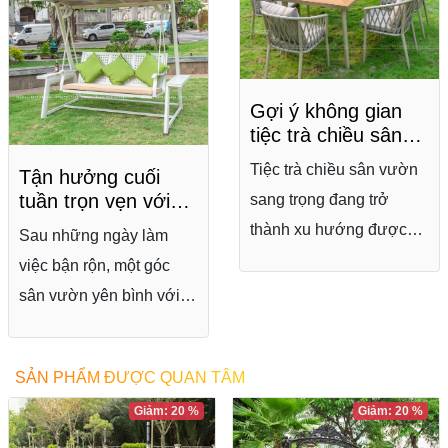
Gợi ý không gian
tiệc trà chiều sân
vườn sang trọng,
Tiệc trà chiều sân vườn
Tận hưởng cuối
thư giãn
tuần trọn vẹn với
sang trọng đang trở
xích đu sân vườn
thành xu hướng được
Sau những ngày làm
đẹp, tiện nghi
nhiều người yêu thích
việc bận rộn, một góc
nhờ mang đến không
sân vườn yên bình với
gian thư giãn tinh tế và
chiếc xích đu sân vườn
đầy cảm hứng. Không
đẹp, tiện nghi sẽ là nơi lý
SẢN PHẨM ĐƯỢC QUAN TÂM
chỉ là nơi thưởng trà, trò
tưởng để bạn thư giãn
chuyện, một góc tiệc trà
Giảm: 20 %
Giảm: 20 %
và tận hưởng những
được decor đẹp còn góp
khoảnh khắc trọn vẹn