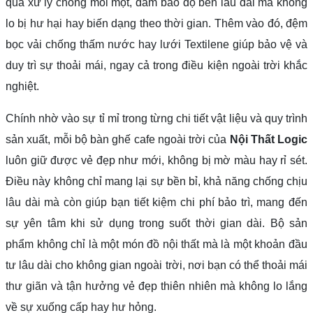
qua xử lý chống mối mọt, đảm bảo độ bền lâu dài mà không
lo bị hư hại hay biến dạng theo thời gian. Thêm vào đó, đệm
bọc vải chống thấm nước hay lưới Textilene giúp bảo vệ và
duy trì sự thoải mái, ngay cả trong điều kiện ngoài trời khắc
nghiệt.
Chính nhờ vào sự tỉ mỉ trong từng chi tiết vật liệu và quy trình
sản xuất, mỗi bộ bàn ghế cafe ngoài trời của
Nội Thất Logic
luôn giữ được vẻ đẹp như mới, không bị mờ màu hay rỉ sét.
Điều này không chỉ mang lại sự bền bỉ, khả năng chống chịu
lâu dài mà còn giúp bạn tiết kiệm chi phí bảo trì, mang đến
sự yên tâm khi sử dụng trong suốt thời gian dài. Bộ sản
phẩm không chỉ là một món đồ nội thất mà là một khoản đầu
tư lâu dài cho không gian ngoài trời, nơi bạn có thể thoải mái
thư giãn và tận hưởng vẻ đẹp thiên nhiên mà không lo lắng
về sự xuống cấp hay hư hỏng.