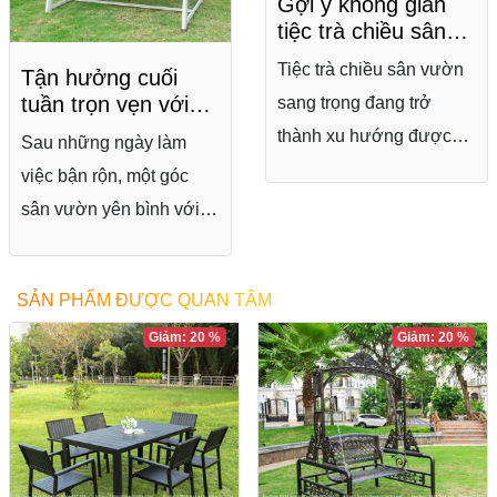
Gợi ý không gian
tiệc trà chiều sân
vườn sang trọng,
Tiệc trà chiều sân vườn
Tận hưởng cuối
thư giãn
tuần trọn vẹn với
sang trọng đang trở
xích đu sân vườn
thành xu hướng được
Sau những ngày làm
đẹp, tiện nghi
nhiều người yêu thích
việc bận rộn, một góc
nhờ mang đến không
sân vườn yên bình với
gian thư giãn tinh tế và
chiếc xích đu sân vườn
đầy cảm hứng. Không
đẹp, tiện nghi sẽ là nơi lý
SẢN PHẨM ĐƯỢC QUAN TÂM
chỉ là nơi thưởng trà, trò
tưởng để bạn thư giãn
chuyện, một góc tiệc trà
Giảm: 20 %
Giảm: 20 %
và tận hưởng những
được decor đẹp còn góp
khoảnh khắc trọn vẹn
phần nâng tầm thẩm mỹ
bên gia đình. Không chỉ
cho sân vườn, ban công
tạo điểm nhấn cho không
hay khu nghỉ dưỡng.
gian ngoại thất, xích đu