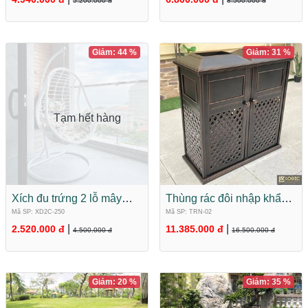
5.200.000 đ
8.500.000 đ
Giảm: 44 %
Giảm: 31 %
Tạm hết hàng
Xích đu trứng 2 lỗ mây
Thùng rác đôi nhập khẩu
nhựa nhập khẩu XD2C-
hợp kim nhôm đúc cao
Mã SP: XD2C-250
Mã SP: TRN-02
250
cấp TRN-02
|
|
2.520.000 đ
11.385.000 đ
4.500.000 đ
16.500.000 đ
Giảm: 20 %
Giảm: 35 %