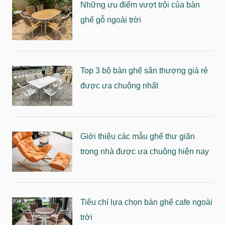
những bộ bàn ghế nhựa giả gỗ đẹp với nhiều kiểu dáng
Những ưu điểm vượt trội của bàn
cho không gian quán cafe của bạn. Hãy cùng tìm hiểu
ghế gỗ ngoài trời
về bàn ghế nhựa giả gỗ - xu hướng mới trong nội thất
quán cafe thì chúng ta hãy cùng nhau tìm hiểu.
Top 3 bộ bàn ghế sân thượng giá rẻ
được ưa chuộng nhất
Giới thiệu các mẫu ghế thư giãn
trong nhà được ưa chuộng hiện nay
Tiêu chí lựa chọn bàn ghế cafe ngoài
trời