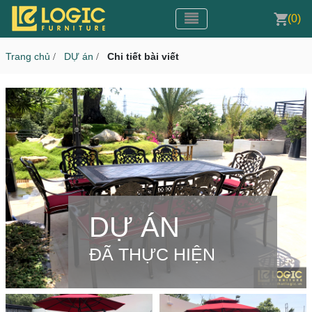
Toggle navigation
CMS v3.0
(0)
Toggle navigation
Trang chủ
DỰ án
Chi tiết bài viết
/
/
DỰ ÁN
ĐÃ THỰC HIỆN