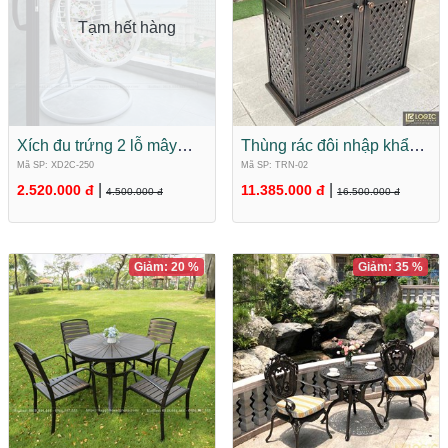
Tạm hết hàng
Xích đu trứng 2 lỗ mây
Thùng rác đôi nhập khẩu
nhựa nhập khẩu XD2C-
hợp kim nhôm đúc cao
Mã SP: XD2C-250
Mã SP: TRN-02
250
cấp TRN-02
|
|
2.520.000 đ
11.385.000 đ
4.500.000 đ
16.500.000 đ
Giảm: 20 %
Giảm: 35 %