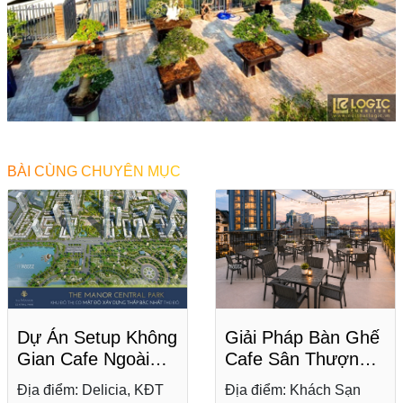
BÀI CÙNG CHUYÊN MỤC
Dự Án Setup Không
Giải Pháp Bàn Ghế
Gian Cafe Ngoài
Cafe Sân Thượng
Trời Tại Delicia,
Chất Liệu
Địa điểm: Delicia, KĐT
Địa điểm: Khách Sạn
KĐT The Manor
Composite Tại