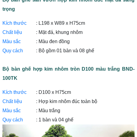
trọng
Kích thước
: L198 x W89 x H75cm
Chất liệu
: Mặt đá, khung nhôm
Màu sắc
: Màu đen đồng
Quy cách
: Bộ gồm 01 bàn và 08 ghế
Bộ bàn ghế hợp kim nhôm tròn D100 màu trắng BND-
100TK
Kích thước
: D100 x H75cm
Chất liệu
: Hợp kim nhôm đúc toàn bộ
Màu sắc
: Màu trắng
Quy cách
: 1 bàn và 04 ghế