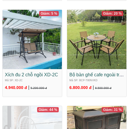
Giảm: 5 %
Giảm: 20 %
Xích đu 2 chỗ ngồi XD-2C
Bộ bàn ghế cafe ngoài trời
Composite BCP-
Mã SP: XD-2C
Mã SP: BCP-T80NVKD
T80NVKD
|
|
4.940.000 đ
6.800.000 đ
5.200.000 đ
8.500.000 đ
Giảm: 44 %
Giảm: 31 %