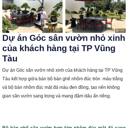
prev
next
Dự án Góc sân vườn nhỏ xinh
của khách hàng tại TP Vũng
Tàu
Dự án Góc sân vườn nhỏ xinh của khách hàng tại TP Vũng
Tàu kết hợp giữa bàn bộ bàn ghế nhôm đúc tròn màu trắng
và bộ bàn nhôm đúc mặt đá màu đen đồng, tạo nên không
gian sân vườn sang trọng và mang đậm dấu ấn riêng.
Bộ bàn ghế sân vườn hợp kim nhôm đúc mặt đá sang