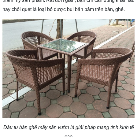
thẩm mỹ sản phẩm. Rất đơn giản, bạn chỉ cần dùng khăn lau
hay chổi quét là loại bỏ được bụi bẩn bám trên bàn, ghế.
Đầu tư bàn ghế mây sân vườn là giải pháp mang tính kinh tế
cao