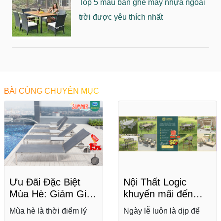
Top 5 mẫu bàn ghế mây nhựa ngoài
trời được yêu thích nhất
BÀI CÙNG CHUYÊN MỤC
Ưu Đãi Đặc Biệt
Nội Thất Logic
Mùa Hè: Giảm Giá
khuyến mãi đến
Đến 15% Các Mẫu
50% mừng 50 năm
Mùa hè là thời điểm lý
Ngày lễ luôn là dịp để
Ghế Hồ Bơi, Ghế
thống nhất đất