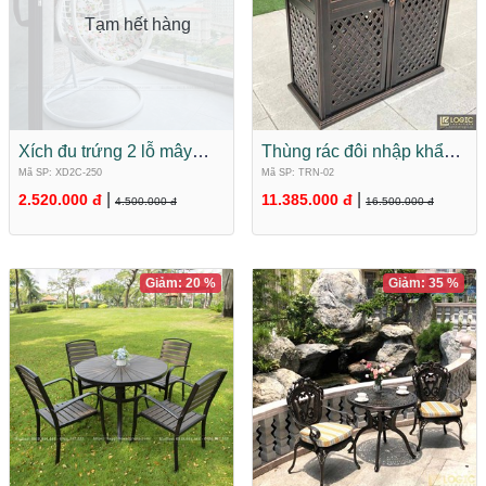
Tạm hết hàng
Xích đu trứng 2 lỗ mây
Thùng rác đôi nhập khẩu
nhựa nhập khẩu XD2C-
hợp kim nhôm đúc cao
Mã SP: XD2C-250
Mã SP: TRN-02
250
cấp TRN-02
|
|
2.520.000 đ
11.385.000 đ
4.500.000 đ
16.500.000 đ
Giảm: 20 %
Giảm: 35 %