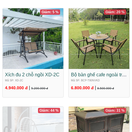
Giảm: 5 %
Giảm: 20 %
Xích đu 2 chỗ ngồi XD-2C
Bộ bàn ghế cafe ngoài trời
Composite BCP-
Mã SP: XD-2C
Mã SP: BCP-T80NVKD
T80NVKD
|
|
4.940.000 đ
6.800.000 đ
5.200.000 đ
8.500.000 đ
Giảm: 44 %
Giảm: 31 %