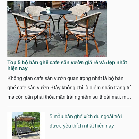
Top 5 bộ bàn ghế cafe sân vườn giá rẻ và đẹp nhất
hiện nay
Không gian cafe sân vườn quan trọng nhất là bộ bàn
ghế cafe sân vườn. Đây không chỉ là điểm nhấn trang trí
mà còn cần phải thỏa mãn trải nghiệm sự thoải mái, mắt
thẩm mỹ. Vậy bàn ghế cafe sân vườn mẫu nào đẹp, giá
phải chăng? Tùy vào không gian và quy mô của vườn
5 mẫu bàn ghế xích đu ngoài trời
mà bạn có thể chọn một số bộ bàn ghế cafe sân vườn
được yêu thích nhất hiện nay
dưới đây: