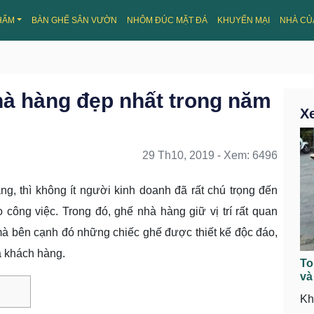
HẨM
BÀN GHẾ SÂN VƯỜN
NHÔM ĐÚC MẶT ĐÁ
KHUYẾN MẠI
NHÀ CỦ
hà hàng đẹp nhất trong năm
X
29 Th10, 2019 - Xem: 6496
g, thì không ít người kinh doanh đã rất chú trọng đến
ông việc. Trong đó, ghế nhà hàng giữ vị trí rất quan
mà bên cạnh đó những chiếc ghế được thiết kế độc đáo,
a khách hàng.
To
và
Kh