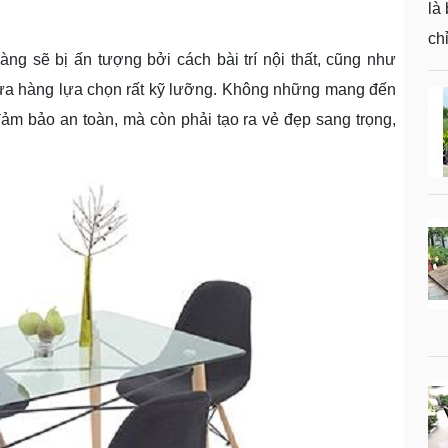
là
ch
ng sẽ bị ấn tượng bởi cách bài trí nội thất, cũng như
th
a hàng lựa chọn rất kỹ lưỡng. Không những mang đến
th
ảm bảo an toàn, mà còn phải tạo ra vẻ đẹp sang trọng,
nà
gi
ch
dư