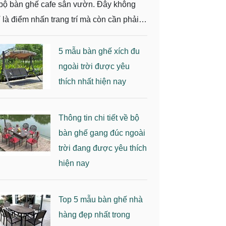
 bộ bàn ghế cafe sân vườn. Đây không
ỉ là điểm nhấn trang trí mà còn cần phải
ỏa mãn trải nghiệm sự thoải mái, mắt
ẩm mỹ. Vậy bàn ghế cafe sân vườn mẫu
5 mẫu bàn ghế xích đu
o đẹp, giá phải chăng? Tùy vào không
ngoài trời được yêu
an và quy mô của vườn mà bạn có thể
thích nhất hiện nay
ọn một số bộ bàn ghế cafe sân vườn
ới đây:
Thông tin chi tiết về bộ
bàn ghế gang đúc ngoài
trời đang được yêu thích
hiện nay
Top 5 mẫu bàn ghế nhà
hàng đẹp nhất trong