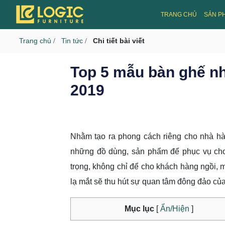
CMS v3.0
TRANG CHỦ
SẢN P
Toggle navigation
Trang chủ
Tin tức
Chi tiết bài viết
/
/
Top 5 mẫu bàn ghế n
2019
Nhằm tạo ra phong cách riêng cho nhà hàn
những đồ dùng, sản phẩm để phục vụ cho c
trọng, không chỉ để cho khách hàng ngồi, 
lạ mắt sẽ thu hút sự quan tâm đông đảo củ
Mục lục
[
Ẩn/Hiện
]