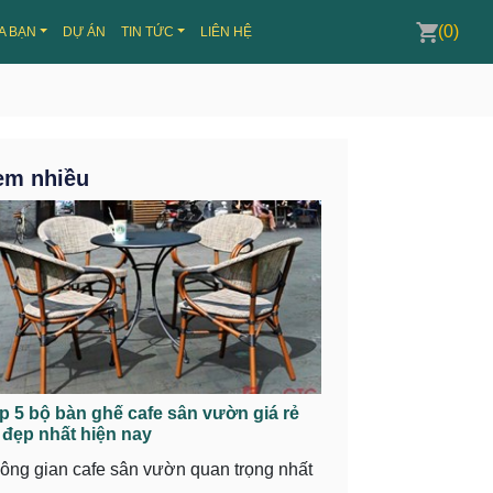
(0)
A BẠN
DỰ ÁN
TIN TỨC
LIÊN HỆ
em nhiều
p 5 bộ bàn ghế cafe sân vườn giá rẻ
 đẹp nhất hiện nay
ông gian cafe sân vườn quan trọng nhất