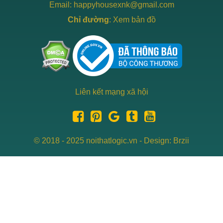
Email: happyhousexnk@gmail.com
Chỉ đường
:
Xem bản đồ
Liên kết mạng xã hội
© 2018 - 2025 noithatlogic.vn - Design: Brzii