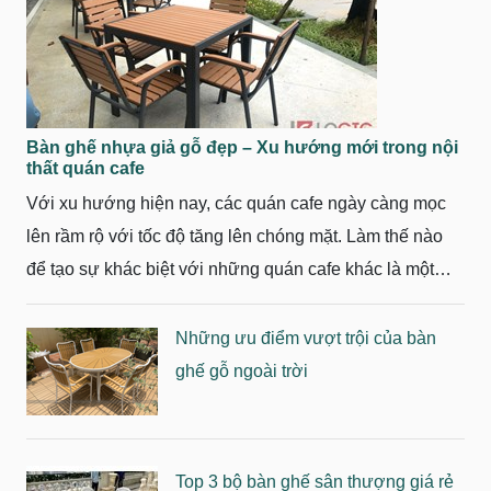
Bàn ghế nhựa giả gỗ đẹp – Xu hướng mới trong nội
thất quán cafe
Với xu hướng hiện nay, các quán cafe ngày càng mọc
lên rầm rộ với tốc độ tăng lên chóng mặt. Làm thế nào
để tạo sự khác biệt với những quán cafe khác là một
việc không hề dễ dàng. Vậy tại sao không thử bố trí
những bộ bàn ghế nhựa giả gỗ đẹp với nhiều kiểu dáng
Những ưu điểm vượt trội của bàn
cho không gian quán cafe của bạn. Hãy cùng tìm hiểu
ghế gỗ ngoài trời
về bàn ghế nhựa giả gỗ - xu hướng mới trong nội thất
quán cafe thì chúng ta hãy cùng nhau tìm hiểu.
Top 3 bộ bàn ghế sân thượng giá rẻ