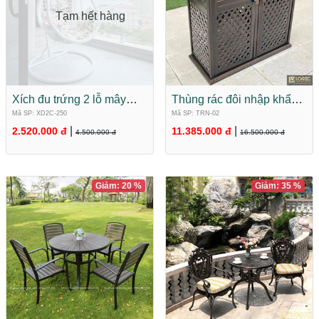
Tạm hết hàng
Xích đu trứng 2 lỗ mây
Thùng rác đôi nhập khẩu
nhựa nhập khẩu XD2C-
hợp kim nhôm đúc cao
Mã SP: XD2C-250
Mã SP: TRN-02
250
cấp TRN-02
|
|
2.520.000 đ
11.385.000 đ
4.500.000 đ
16.500.000 đ
Giảm: 20 %
Giảm: 35 %