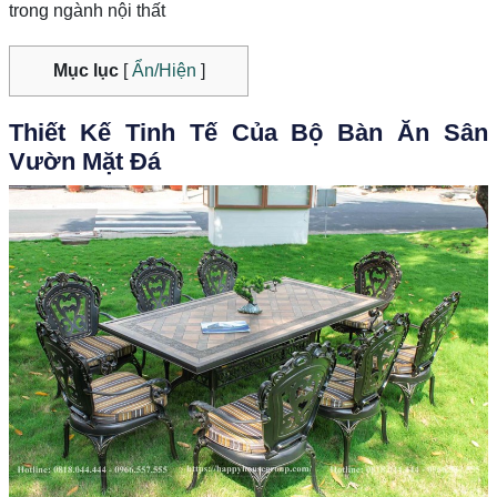
trong ngành nội thất
Mục lục
[
Ẩn/Hiện
]
Thiết Kế Tinh Tế Của Bộ Bàn Ăn Sân
Vườn Mặt Đá