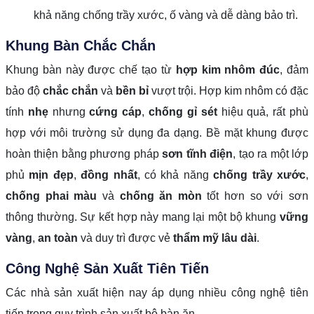
khả năng chống trầy xước, ố vàng và dễ dàng bảo trì.
Khung Bàn Chắc Chắn
Khung bàn này được chế tạo từ
hợp kim nhôm đúc
, đảm
bảo độ
chắc chắn
và
bền bỉ
vượt trội. Hợp kim nhôm có đặc
tính
nhẹ
nhưng
cứng cáp
,
chống gỉ sét
hiệu quả, rất phù
hợp với môi trường sử dụng đa dạng. Bề mặt khung được
hoàn thiện bằng phương pháp
sơn tĩnh điện
, tạo ra một lớp
phủ
mịn đẹp
,
đồng nhất
, có khả năng
chống trầy xước
,
chống phai màu
và
chống ăn mòn
tốt hơn so với sơn
thông thường. Sự kết hợp này mang lại một bộ khung
vững
vàng
,
an toàn
và duy trì được vẻ
thẩm mỹ lâu dài
.
Công Nghệ Sản Xuất Tiên Tiến
Các nhà sản xuất hiện nay áp dụng nhiều công nghệ tiên
tiến trong quy trình sản xuất bộ bàn ăn.