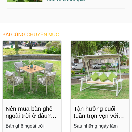
BÀI CÙNG CHUYÊN MỤC
Nên mua bàn ghế
Tận hưởng cuối
ngoài trời ở đâu?
tuần trọn vẹn với
Gợi ý địa chỉ uy tín
xích đu sân vườn
Bàn ghế ngoài trời
Sau những ngày làm
đẹp, tiện nghi