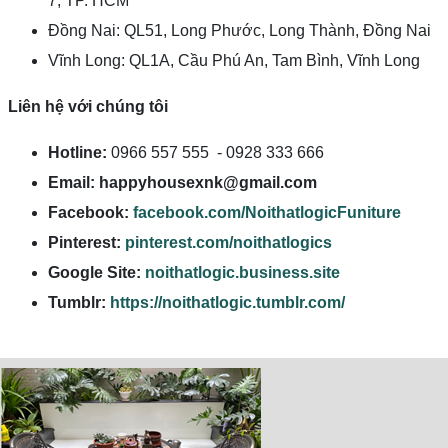
7, TP. HCM
Đồng Nai: QL51, Long Phước, Long Thành, Đồng Nai
Vĩnh Long: QL1A, Cầu Phú An, Tam Bình, Vĩnh Long
Liên hệ với chúng tôi
Hotline:
0966 557 555 - 0928 333 666
Email:
happyhousexnk@gmail.com
Facebook:
facebook.com/NoithatlogicFuniture
Pinterest:
pinterest.com/noithatlogics
Google Site:
noithatlogic.business.site
Tumblr:
https://noithatlogic.tumblr.com/