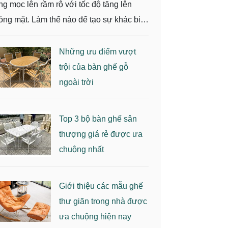
ng mọc lên rầm rộ với tốc độ tăng lên
óng mặt. Làm thế nào để tạo sự khác biệt
i những quán cafe khác là một việc
ông hề dễ dàng. Vậy tại sao không thử
Những ưu điểm vượt
 trí những bộ bàn ghế nhựa giả gỗ đẹp
trội của bàn ghế gỗ
i nhiều kiểu dáng cho không gian quán
ngoài trời
fe của bạn. Hãy cùng tìm hiểu về bàn ghế
ựa giả gỗ - xu hướng mới trong nội thất
Top 3 bộ bàn ghế sân
án cafe thì chúng ta hãy cùng nhau tìm
thượng giá rẻ được ưa
ểu.
chuộng nhất
Giới thiệu các mẫu ghế
thư giãn trong nhà được
ưa chuộng hiện nay