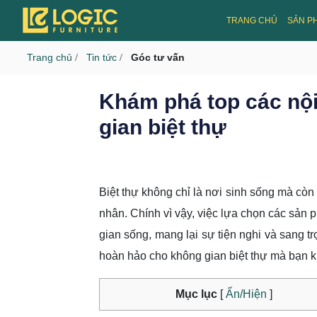
CMS v3.0
TRANG CHỦ
SẢN P
Toggle navigation
Trang chủ
Tin tức
Góc tư vấn
/
/
Khám phá top các nội
gian biệt thự
Biệt thự không chỉ là nơi sinh sống mà còn
nhân. Chính vì vậy, việc lựa chọn các sản 
gian sống, mang lại sự tiện nghi và sang t
hoàn hảo cho không gian biệt thự mà bạn k
Mục lục
[
Ẩn/Hiện
]