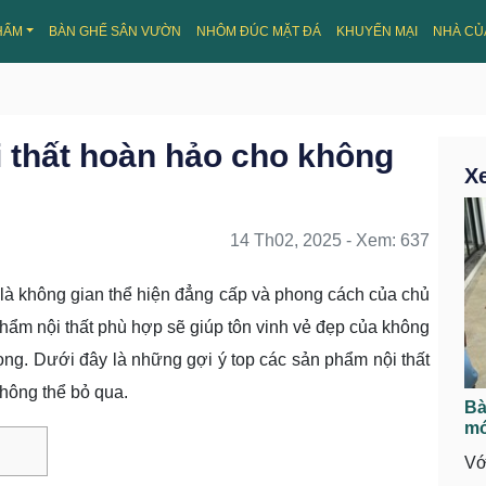
HẨM
BÀN GHẾ SÂN VƯỜN
NHÔM ĐÚC MẶT ĐÁ
KHUYẾN MẠI
NHÀ CỦ
 thất hoàn hảo cho không
X
14 Th02, 2025 - Xem: 637
 là không gian thể hiện đẳng cấp và phong cách của chủ
phẩm nội thất phù hợp sẽ giúp tôn vinh vẻ đẹp của không
rọng. Dưới đây là những gợi ý top các sản phẩm nội thất
hông thể bỏ qua.
Bà
mớ
Vớ