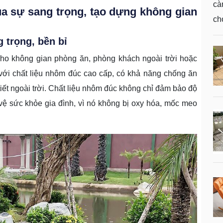
cà
ủa sự sang trọng, tạo dựng không gian
ch
vớ
 trọng, bền bỉ
kh
cho không gian phòng ăn, phòng khách ngoài trời hoặc
bố
với chất liệu nhôm đúc cao cấp, có khả năng chống ăn
vớ
iết ngoài trời. Chất liệu nhôm đúc không chỉ đảm bảo độ
ca
vệ sức khỏe gia đình, vì nó không bị oxy hóa, mốc meo
nh
qu
hi