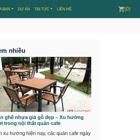
(0)
A BẠN
DỰ ÁN
TIN TỨC
LIÊN HỆ
em nhiều
n ghế nhựa giả gỗ đẹp – Xu hướng
i trong nội thất quán cafe
i xu hướng hiện nay, các quán cafe ngày