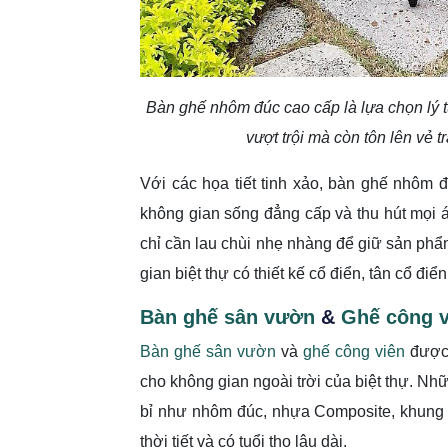
Bàn ghế nhôm đúc cao cấp là lựa chọn lý t
vượt trội mà còn tôn lên vẻ 
Với các họa tiết tinh xảo, bàn ghế nhôm 
không gian sống đẳng cấp và thu hút mọi 
chỉ cần lau chùi nhẹ nhàng để giữ sản ph
gian biệt thự có thiết kế cổ điển, tân cổ điển
Bàn ghế sân vườn
&
Ghế công v
Bàn ghế sân vườn
và
ghế công viên
được 
cho không gian ngoài trời của biệt thự. Nh
bỉ như nhôm đúc, nhựa Composite, khung k
thời tiết và có tuổi thọ lâu dài.