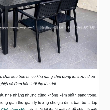
chất liệu bền bỉ, có khả năng chịu đựng tốt trước điều
nghiệt và đảm bảo tuổi thọ lâu dài
oát, nhẹ nhàng nhưng cũng không kém phần sang trọng.
ông gian thư giãn lý tưởng cho gia đình, bạn bè tụ tập
.
Ghế công viên
, với thiết kế thoải mái và dễ chịu, là một