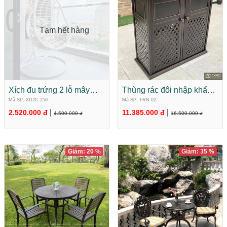
Tạm hết hàng
Xích đu trứng 2 lỗ mây
Thùng rác đôi nhập khẩu
nhựa nhập khẩu XD2C-
hợp kim nhôm đúc cao
Mã SP: XD2C-250
Mã SP: TRN-02
250
cấp TRN-02
|
|
2.520.000 đ
11.385.000 đ
4.500.000 đ
16.500.000 đ
Giảm: 20 %
Giảm: 35 %