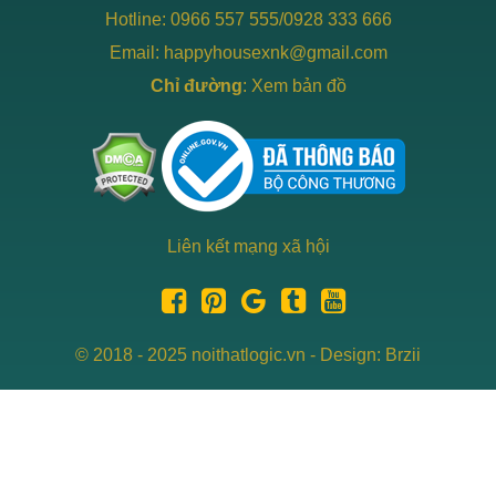
Hotline: 0966 557 555/0928 333 666
Email: happyhousexnk@gmail.com
Chỉ đường
:
Xem bản đồ
Liên kết mạng xã hội
© 2018 - 2025 noithatlogic.vn - Design: Brzii