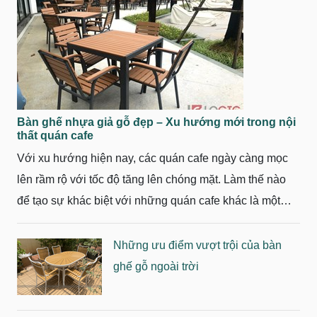
Bàn ghế nhựa giả gỗ đẹp – Xu hướng mới trong nội
thất quán cafe
Với xu hướng hiện nay, các quán cafe ngày càng mọc
lên rầm rộ với tốc độ tăng lên chóng mặt. Làm thế nào
để tạo sự khác biệt với những quán cafe khác là một
việc không hề dễ dàng. Vậy tại sao không thử bố trí
những bộ bàn ghế nhựa giả gỗ đẹp với nhiều kiểu dáng
Những ưu điểm vượt trội của bàn
cho không gian quán cafe của bạn. Hãy cùng tìm hiểu
ghế gỗ ngoài trời
về bàn ghế nhựa giả gỗ - xu hướng mới trong nội thất
quán cafe thì chúng ta hãy cùng nhau tìm hiểu.