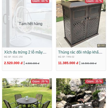
Giảm: 44 %
Giảm: 31 %
Tạm hết hàng
Xích đu trứng 2 lỗ mây
Thùng rác đôi nhập khẩu
nhựa nhập khẩu XD2C-
hợp kim nhôm đúc cao
Mã SP: XD2C-250
Mã SP: TRN-02
250
cấp TRN-02
|
|
2.520.000 đ
11.385.000 đ
4.500.000 đ
16.500.000 đ
Giảm: 20 %
Giảm: 35 %