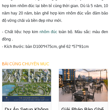
hợp kim nhôm đúc lại bền bỉ cùng thời gian. Dù là 5 năm, 10
năm hay 20 năm, bàn ghế hợp kim nhôm đúc vẫn đảm bảo
độ vững chãi và bền đẹp như mới.
- Chất liệu: hợp kim
nhôm đúc
toàn bộ. Màu sắc: màu đen
đồng .
- Kích thước: bàn D100*H75cm, ghế 62 *57*91cm
BÀI CÙNG CHUYÊN MỤC
Dự Án Setup Không
Giải Pháp Bàn Ghế