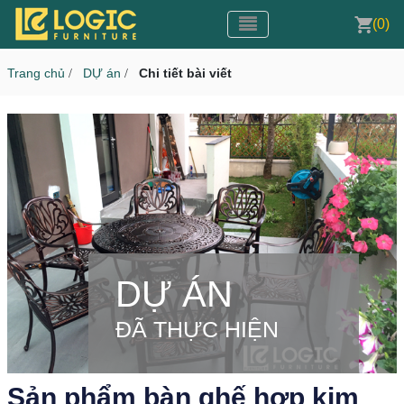
Toggle navigation
CMS v3.0
(0)
Toggle navigation
Trang chủ
DỰ án
Chi tiết bài viết
/
/
DỰ ÁN
ĐÃ THỰC HIỆN
Sản phẩm bàn ghế hợp kim