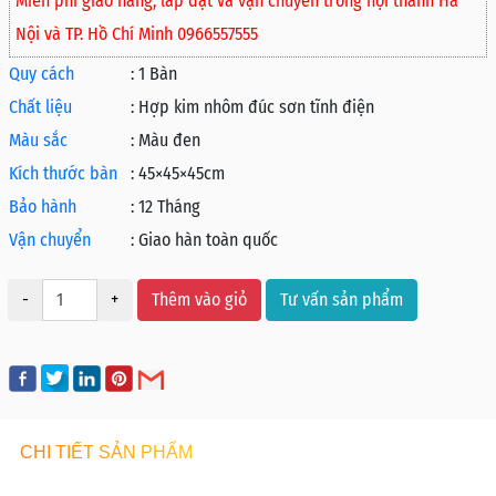
Miễn phí giao hàng, lắp đặt và vận chuyển trong nội thành Hà
Nội và TP. Hồ Chí Minh 0966557555
Quy cách
:
1 Bàn
Chất liệu
:
Hợp kim nhôm đúc sơn tĩnh điện
Màu sắc
:
Màu đen
Kích thước bàn
:
45×45×45cm
Bảo hành
:
12 Tháng
Vận chuyển
:
Giao hàn toàn quốc
-
+
Thêm vào giỏ
Tư vấn sản phẩm
CHI TIẾT SẢN PHẨM