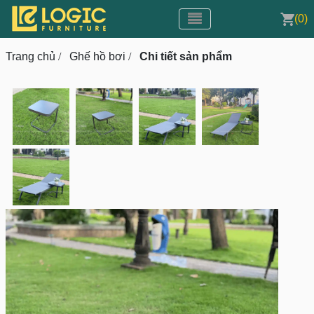
Toggle navigation
CMS v3.0
(0)
Toggle navigation
Trang chủ
/
Ghế hồ bơi
/
Chi tiết sản phẩm
prev
next