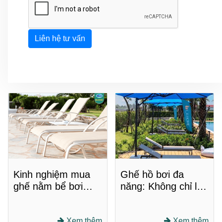
Liên hệ tư vấn
Kinh nghiệm mua
Ghế hồ bơi đa
ghế nằm bể bơi
năng: Không chỉ là
trực tuyến
nơi thư giãn, còn là
điểm nhấn phong
Xem thêm
Xem thêm