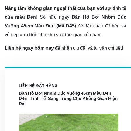
Nâng tầm không gian ngoại thất của bạn với sự tinh tế
của màu Đen!
Sở hữu ngay
Bàn Hồ Bơi Nhôm Đúc
Vuông
45
cm
Màu Đen (Mã
D
45
)
để đảm bảo độ bền và
vẻ đẹp vượt trội cho khu vực thư giãn của bạn.
Liên hệ ngay hôm nay
để nhận ưu đãi và tư vấn chi tiết!
LIÊN HỆ ĐẶT HÀNG
Bàn Hồ Bơi Nhôm Đúc Vuông 45cm Màu Đen
D45 - Tinh Tế, Sang Trọng Cho Không Gian Hiện
Đại