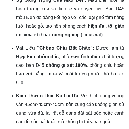
Sự Sang Trọng Của Màu Đen:
Màu Đen luôn là
biểu tượng của sự tinh tế và quyền lực. Bàn
D
45
màu Đen dễ dàng kết hợp với các loại ghế tắm nắng
lưới hoặc gỗ, tạo nên phong cách
hiện đại, tối giản
(minimalist) hoặc
công nghiệp
(industrial).
Vật Liệu "Chống Chịu Bất Chấp":
Được làm từ
Hợp kim nhôm đúc
, phủ
sơn tĩnh điện
chất lượng
cao, bàn
D
45
chống gỉ sét
100%
, chống chịu hoàn
hảo với nắng, mưa và môi trường nước hồ bơi có
Clo.
Kích Thước Thiết Kế Tối Ưu:
Với hình dáng vuông
vắn
45
cm
×
45
cm
×
45
cm
, bàn cung cấp không gian sử
dụng vừa đủ, lại rất dễ dàng đặt sát góc hoặc cạnh
các đồ nội thất khác mà không bị thừa ra ngoài.