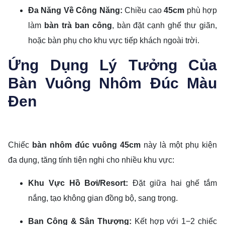
Đa Năng Về Công Năng:
Chiều cao
45
cm
phù hợp
làm
bàn trà ban công
, bàn đặt cạnh ghế thư giãn,
hoặc bàn phụ cho khu vực tiếp khách ngoài trời.
Ứng Dụng Lý Tưởng Của
Bàn Vuông Nhôm Đúc Màu
Đen
Chiếc
bàn nhôm đúc vuông
45
cm
này là một phụ kiện
đa dụng, tăng tính tiện nghi cho nhiều khu vực:
Khu Vực Hồ Bơi/Resort:
Đặt giữa hai ghế tắm
nắng, tạo không gian đồng bộ, sang trọng.
Ban Công & Sân Thượng:
Kết hợp với
1
−
2
chiếc