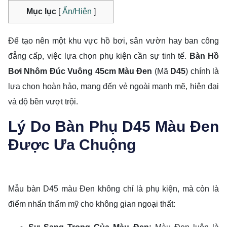
Mục lục
[
Ẩn/Hiện
]
Để tạo nên một khu vực hồ bơi, sân vườn hay ban công
đẳng cấp, việc lựa chọn phụ kiện cần sự tinh tế.
Bàn Hồ
Bơi Nhôm Đúc Vuông
45
cm
Màu Đen
(Mã
D
45
) chính là
lựa chọn hoàn hảo, mang đến vẻ ngoài mạnh mẽ, hiện đại
và độ bền vượt trội.
Lý Do Bàn Phụ
D
45
Màu Đen
Được Ưa Chuộng
Mẫu bàn
D
45
màu Đen không chỉ là phụ kiện, mà còn là
điểm nhấn thẩm mỹ cho không gian ngoại thất: