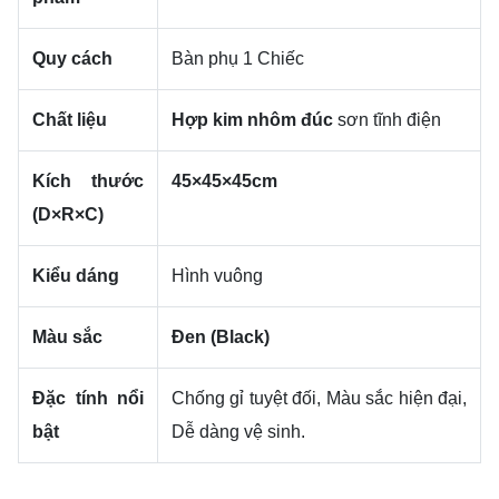
Quy cách
Bàn phụ
1
Chiếc
Chất liệu
Hợp kim nhôm đúc
sơn tĩnh điện
Kích thước
45
×
45
×
45
cm
(
D
×
R
×
C
)
Kiểu dáng
Hình vuông
Màu sắc
Đen (Black)
Đặc tính nổi
Chống gỉ tuyệt đối, Màu sắc hiện đại,
bật
Dễ dàng vệ sinh.