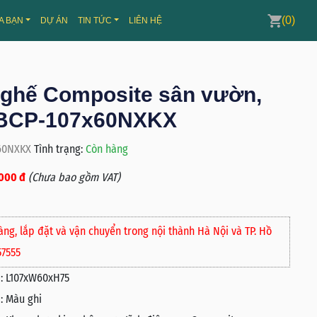
(0)
A BẠN
DỰ ÁN
TIN TỨC
LIÊN HỆ
 ghế Composite sân vườn,
 BCP-107x60NXKX
x60NXKX
Tình trạng:
Còn hàng
000 đ
(Chưa bao gồm VAT)
àng, lắp đặt và vận chuyển trong nội thành Hà Nội và TP. Hồ
57555
:
L107xW60xH75
:
Màu ghi