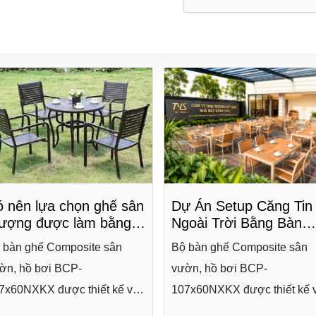
ngoài trời
Dự Án Setup Căng Tin
 nên lựa chọn ghế sân
Ngoài Trời Bằng Bàn
hượng được làm bằng
Ghế Composite Cao C
ất liệu nhựa
Bộ bàn ghế Composite sân
 bàn ghế Composite sân
Tại Công Ty TaeYang
omposite không?
vườn, hồ bơi BCP-
ờn, hồ bơi BCP-
Việt Nam (Hưng Yên)
107x60NXKX được thiết kế 
7x60NXKX được thiết kế với
kiểu dáng độc đáo, cấu tạo
ểu dáng độc đáo, cấu tạo