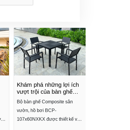
Khám phá những lợi ích
vượt trội của bàn ghế
ấp
Composite cho không
Bộ bàn ghế Composite sân
gian sống hiện đại
Nên mua bàn 
vườn, hồ bơi BCP-
trời ở đâu? Gợ
với
107x60NXKX được thiết kế với
uy tín
Bộ bàn ghế Comp
kiểu dáng độc đáo, cấu tạo