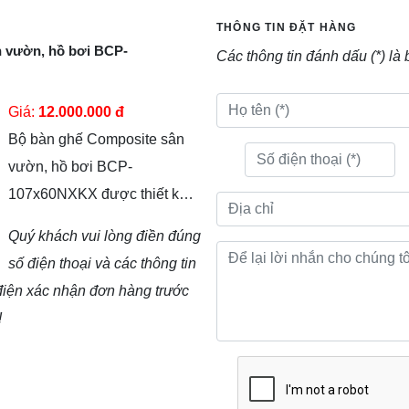
THÔNG TIN ĐẶT HÀNG
 vườn, hồ bơi BCP-
Các thông tin đánh dấu (*) là 
Giá:
12.000.000 đ
Bộ bàn ghế Composite sân
vườn, hồ bơi BCP-
107x60NXKX được thiết kế
với kiểu dáng độc đáo, cấu
Quý khách vui lòng điền đúng
tạo thông minh, giúp bạn có
số điện thoại và các thông tin
thể đẩy vào khi không sử
 điện xác nhận đơn hàng trước
dụng, nhằm tiết kiệm không
!
gian sân vườn nhà bạn.
Được thiết kế rắn chắc và
chịu được thời tiết mưa gió