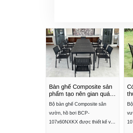
ogic Hoàn
Bàn ghế Composite sản
Có
Án Bàn Ghế
phẩm tạo nên gian quán
t
Cho Khách
ấn tượng
ch
omposite sân
Bộ bàn ghế Composite sân
Bộ
C
 BCP-
vườn, hồ bơi BCP-
vư
ược thiết kế với
107x60NXKX được thiết kế với
10
 đáo, cấu tạo
kiểu dáng độc đáo, cấu tạo
ki