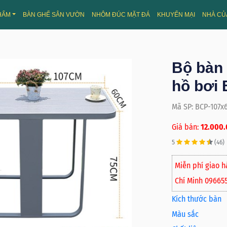
HẨM
BÀN GHẾ SÂN VƯỜN
NHÔM ĐÚC MẶT ĐÁ
KHUYẾN MẠI
NHÀ CỦ
Bộ bàn
hồ bơi
Mã SP: BCP-107
Giá bán:
12.000.
5
(46)
Miễn phí giao h
Chí Minh 09665
Kích thước bàn
Màu sắc