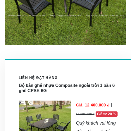
LIÊN HỆ ĐẶT HÀNG
Bộ bàn ghế nhựa Composite ngoài trời 1 bàn 6
ghế CPSE-6G
|
Giá:
12.400.000 đ
Giảm: 20 %
15.500.000 đ
Quý khách vui lòng