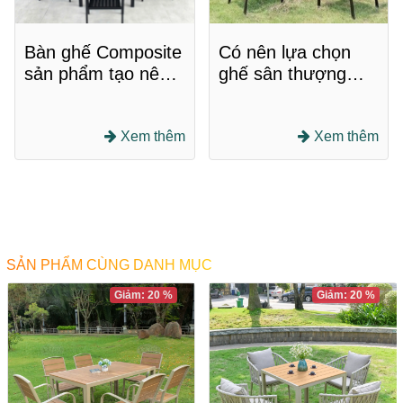
Bàn ghế Composite
Có nên lựa chọn
sản phẩm tạo nên
ghế sân thượng
gian quán ấn tượng
được làm bằng
chất liệu nhựa
Xem thêm
Composite không?
Xem thêm
SẢN PHẨM CÙNG DANH MỤC
Giảm: 20 %
Giảm: 20 %