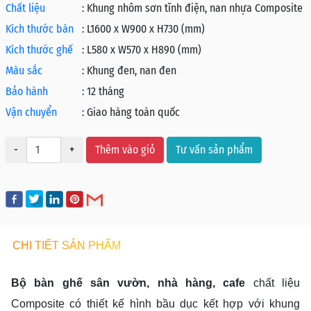
Chất liệu
:
Khung nhôm sơn tĩnh điện, nan nhựa Composite
Kích thước bàn
:
L1600 x W900 x H730 (mm)
Kích thước ghế
:
L580 x W570 x H890 (mm)
Màu sắc
:
Khung đen, nan đen
Bảo hành
:
12 tháng
Vận chuyển
:
Giao hàng toàn quốc
-
+
Thêm vào giỏ
Tư vấn sản phẩm
CHI TIẾT SẢN PHẨM
Bộ bàn ghế sân vườn, nhà hàng, cafe
chất liệu
Composite có thiết kế hình bầu dục kết hợp với khung