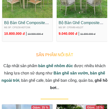
Bộ Bàn Ghế Composite
Bộ Bàn Ghế Composite
Sân Vườn 6 Ghế
Mặt Vuông 4 Ghế
Mã SP: CPS150-6GTCKK
Mã SP: CPSV80-4GLDT
CPS150-6GTCKK
CPSV80-4GLDT
|
|
10.800.000 đ
9.040.000 đ
13.500.000 đ
11.300.000 đ
SẢN PHẨM NỔI BẬT
Cập nhật sản phẩm
bàn ghế nhôm đúc
được nhiều khách
hàng lựa chọn sử dụng như
Bàn ghế sân vườn
,
bàn ghế
ngoài trời
, bàn ghế cafe, bàn ghế ban công, quán ba,
ghế hồ
bơi
...
Giảm: 35 %
Giảm: 10 %