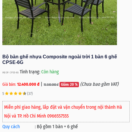
Bộ bàn ghế nhựa Composite ngoài trời 1 bàn 6 ghế
CPSE-6G
Tình trạng:
Còn hàng
Mã SP: CPSE-6G
|
(Chưa bao gồm VAT)
Giá bán:
12.400.000 đ
Giảm: 20 %
15.500.000 đ
5
(37)
Miễn phí giao hàng, lắp đặt và vận chuyển trong nội thành Hà
Nội và TP. Hồ Chí Minh 0966557555
Quy cách
:
Bộ gồm 1 bàn + 6 ghế