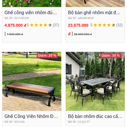
Ghế công viên nhôm đúc
Bộ bàn ghế nhôm mặt đá
màu trắng GCV-ND100
tích hợp bếp nướng điện
Mã SP: GCV-ND100
Mã SP: ndN189-8A18
NDN189-8A18
4.875.000 đ
5
(37)
23.075.000
5
(32)
|
|
đ
7.500.000 đ
35.500.000 đ
Giảm: 20 %
Giảm: 30 %
Ghế Công Viên Nhôm Đúc
Bộ bàn nhôm đúc cao cấp
Không Tựa Ngoài Trời
dành cho biệt thự khu nghĩ
Mã SP: GCV-GG
Mã SP: CC212-TT