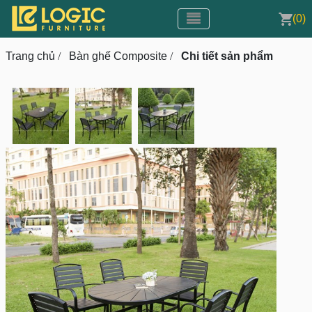
Toggle navigation
CMS v3.0
(0)
Toggle navigation
Trang chủ
/
Bàn ghế Composite
/
Chi tiết sản phẩm
prev
next