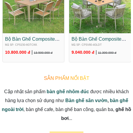
Bộ Bàn Ghế Composite
Bộ Bàn Ghế Composite
Sân Vườn 6 Ghế
Mặt Vuông 4 Ghế
Mã SP: CPS150-6GTCKK
Mã SP: CPSV80-4GLDT
CPS150-6GTCKK
CPSV80-4GLDT
|
|
10.800.000 đ
9.040.000 đ
13.500.000 đ
11.300.000 đ
SẢN PHẨM NỔI BẬT
Cập nhật sản phẩm
bàn ghế nhôm đúc
được nhiều khách
hàng lựa chọn sử dụng như
Bàn ghế sân vườn
,
bàn ghế
ngoài trời
, bàn ghế cafe, bàn ghế ban công, quán ba,
ghế hồ
bơi
...