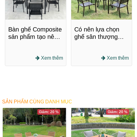
Bàn ghế Composite
Có nên lựa chọn
sản phẩm tạo nên
ghế sân thượng
gian quán ấn tượng
được làm bằng
chất liệu nhựa
Xem thêm
Composite không?
Xem thêm
SẢN PHẨM CÙNG DANH MỤC
Giảm: 20 %
Giảm: 20 %