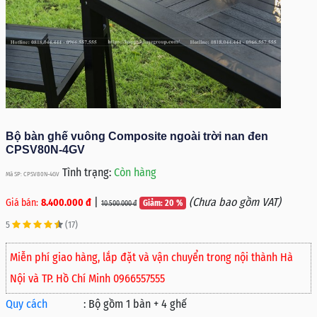
Bộ bàn ghế vuông Composite ngoài trời nan đen
CPSV80N-4GV
Tình trạng:
Còn hàng
Mã SP: CPSV80N-4GV
|
(Chưa bao gồm VAT)
Giá bán:
8.400.000 đ
Giảm: 20 %
10.500.000 đ
5
(17)
Miễn phí giao hàng, lắp đặt và vận chuyển trong nội thành Hà
Nội và TP. Hồ Chí Minh 0966557555
Quy cách
:
Bộ gồm 1 bàn + 4 ghế