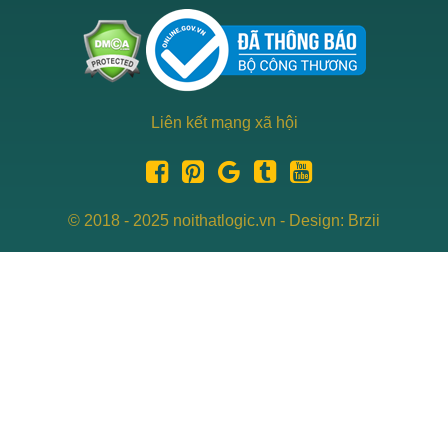
Liên kết mạng xã hội
© 2018 - 2025 noithatlogic.vn - Design: Brzii