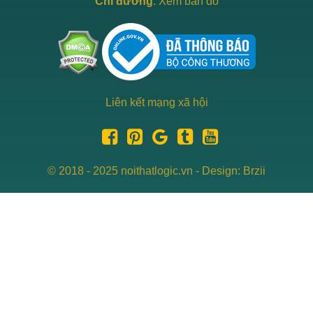
Chỉ đường
:
Xem bản đồ
Liên kết mạng xã hội
© 2018 - 2025 noithatlogic.vn - Design: Brzii