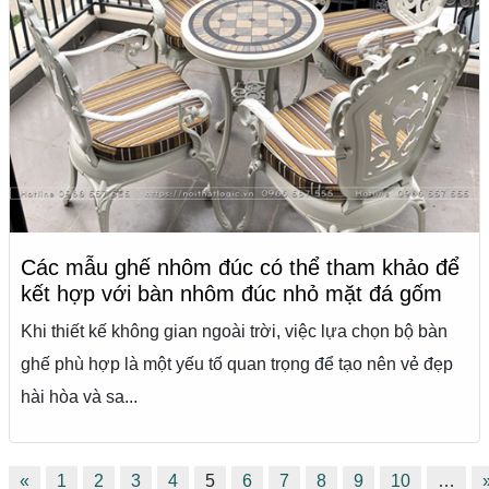
Các mẫu ghế nhôm đúc có thể tham khảo để
kết hợp với bàn nhôm đúc nhỏ mặt đá gốm
Khi thiết kế không gian ngoài trời, việc lựa chọn bộ bàn
ghế phù hợp là một yếu tố quan trọng để tạo nên vẻ đẹp
hài hòa và sa...
«
1
2
3
4
5
6
7
8
9
10
…