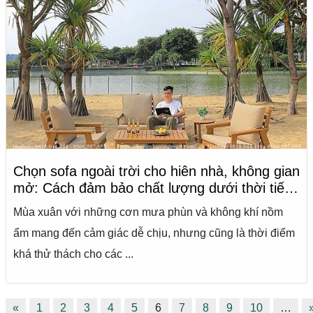
Chọn sofa ngoài trời cho hiên nhà, không gian
mở: Cách đảm bảo chất lượng dưới thời tiết
nồm ẩm và mưa phùn
Mùa xuân với những cơn mưa phùn và không khí nồm
ẩm mang đến cảm giác dễ chịu, nhưng cũng là thời điểm
khá thử thách cho các ...
«
1
2
3
4
5
6
7
8
9
10
…