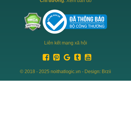
Chỉ đường
:
Xem bản đồ
Liên kết mạng xã hội
© 2018 - 2025 noithatlogic.vn - Design: Brzii