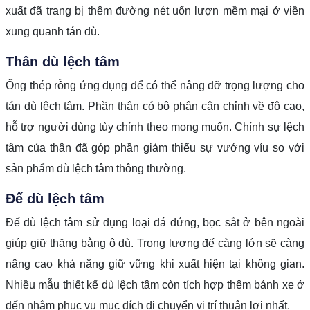
xuất đã trang bị thêm đường nét uốn lượn mềm mại ở viền
xung quanh tán dù.
Thân dù lệch tâm
Ống thép rỗng ứng dụng để có thể nâng đỡ trọng lượng cho
tán dù lệch tâm. Phần thân có bộ phận cân chỉnh về độ cao,
hỗ trợ người dùng tùy chỉnh theo mong muốn. Chính sự lệch
tâm của thân đã góp phần giảm thiểu sự vướng víu so với
sản phẩm dù lệch tâm thông thường.
Đế dù lệch tâm
Đế dù lệch tâm sử dụng loại đá dứng, bọc sắt ở bên ngoài
giúp giữ thăng bằng ô dù. Trọng lượng đế càng lớn sẽ càng
nâng cao khả năng giữ vững khi xuất hiện tại không gian.
Nhiều mẫu thiết kế dù lệch tâm còn tích hợp thêm bánh xe ở
đến nhằm phục vụ mục đích di chuyển vị trí thuận lợi nhất.