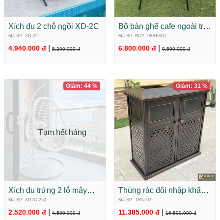
Xích đu 2 chỗ ngồi XD-2C
Bộ bàn ghế cafe ngoài trời
Composite BCP-
Mã SP: XD-2C
Mã SP: BCP-T80NVKD
T80NVKD
|
|
4.940.000 đ
6.800.000 đ
5.200.000 đ
8.500.000 đ
Giảm: 44 %
Giảm: 31 %
Tạm hết hàng
Xích đu trứng 2 lỗ mây
Thùng rác đôi nhập khẩu
nhựa nhập khẩu XD2C-
hợp kim nhôm đúc cao
Mã SP: XD2C-250
Mã SP: TRN-02
250
cấp TRN-02
|
|
2.520.000 đ
11.385.000 đ
4.500.000 đ
16.500.000 đ