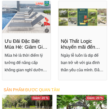
Ưu Đãi Đặc Biệt
Nội Thất Logic
Mùa Hè: Giảm Giá
khuyến mãi đến
Đến 15% Các Mẫu
50% mừng 50 năm
Mùa hè là thời điểm lý
Ngày lễ luôn là dịp để
Ghế Hồ Bơi, Ghế
thống nhất đất
tưởng để nâng cấp
bạn trở về với gia đình
Tắm Nắng Tại Nội
nước
Thất Logic
không gian nghỉ dưỡng
thân yêu của mình. Đây
của bạn. Đừng bỏ lỡ cơ
cũng là dịp để bạn trang
hội sở hữu những mẫu
hoàng lại không gian lại
SẢN PHẨM ĐƯỢC QUAN TÂM
ghế hồ bơi, ghế tắm
không gian sum vầy nhà
Giảm: 20 %
Giảm: 20 %
nắng cao cấp với mức
mình. Hãy để Nội Thất
giá ưu đãi hấp dẫn từ
Logic - đơn vị chuyên