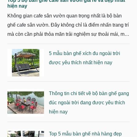
Top 5 bộ bàn ghế cafe sân vườn giá rẻ và đẹp nhất
hiện nay
Không gian cafe sân vườn quan trọng nhất là bộ bàn
ghế cafe sân vườn. Đây không chỉ là điểm nhấn trang trí
mà còn cần phải thỏa mãn trải nghiệm sự thoải mái, mắt
thẩm mỹ. Vậy bàn ghế cafe sân vườn mẫu nào đẹp, giá
phải chăng? Tùy vào không gian và quy mô của vườn
5 mẫu bàn ghế xích đu ngoài trời
mà bạn có thể chọn một số bộ bàn ghế cafe sân vườn
được yêu thích nhất hiện nay
dưới đây:
Thông tin chi tiết về bộ bàn ghế gang
đúc ngoài trời đang được yêu thích
hiện nay
Top 5 mẫu bàn ghế nhà hàng đẹp