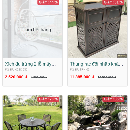
Giảm: 44 %
Giảm: 31 %
Tạm hết hàng
Xích đu trứng 2 lỗ mây
Thùng rác đôi nhập khẩu
nhựa nhập khẩu XD2C-
hợp kim nhôm đúc cao
Mã SP: XD2C-250
Mã SP: TRN-02
250
cấp TRN-02
|
|
2.520.000 đ
11.385.000 đ
4.500.000 đ
16.500.000 đ
Giảm: 20 %
Giảm: 35 %