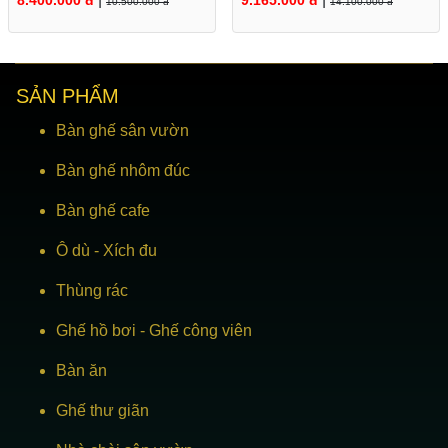
8.400.000 đ
9.165.000 đ
10.500.000 đ
14.100.000 đ
cafe
SẢN PHẨM
Bàn ghế sân vườn
Bàn ghế nhôm đúc
Bàn ghế cafe
Ô dù
-
Xích đu
Thùng rác
Ghế hồ bơi
-
Ghế công viên
Bàn ăn
Ghế thư giãn