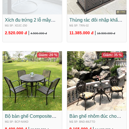
Xích đu trứng 2 lỗ mây
Thùng rác đôi nhập khẩu
nhựa nhập khẩu XD2C-
hợp kim nhôm đúc cao
Mã SP: XD2C-250
Mã SP: TRN-02
250
cấp TRN-02
|
|
2.520.000 đ
11.385.000 đ
4.500.000 đ
16.500.000 đ
Giảm: 20 %
Giảm: 35 %
Bộ bàn ghế Composite
Bàn ghế nhôm đúc cho
nan xám khung đen dành
ban công, quán cafe hình
Mã SP: BCP-NXKD
Mã SP: BND-80LTTD
cho sân vườn, nhà hàng,
tròn D80
|
|