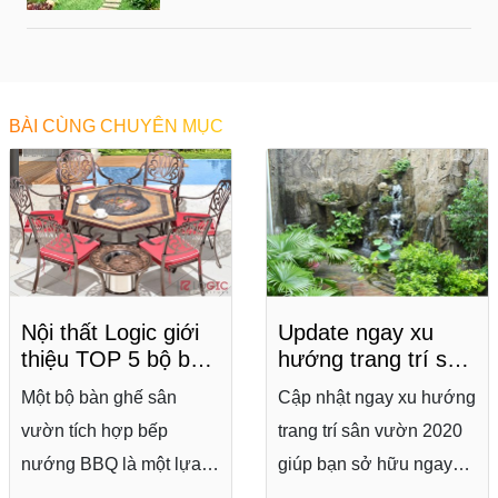
BÀI CÙNG CHUYÊN MỤC
Nội thất Logic giới
Update ngay xu
thiệu TOP 5 bộ bàn
hướng trang trí sân
ghế sân vườn tích
vườn đẹp, ấn
Một bộ bàn ghế sân
Cập nhật ngay xu hướng
hợp nướng BBQ
tượng nhất năm
vườn tích hợp bếp
trang trí sân vườn 2020
đình đám nhất hiện
2020
nay
nướng BBQ là một lựa
giúp bạn sở hữu ngay
chọn không tồi nếu bạn
một ngôi nhà đẹp và thời