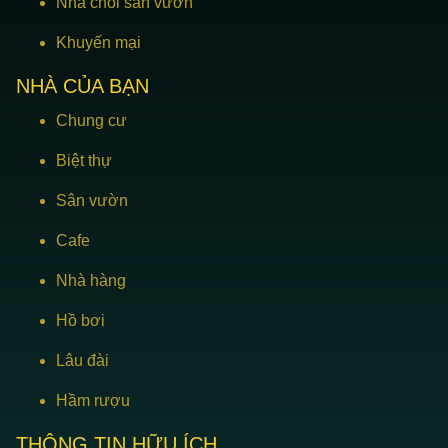
Nhà chòi sân vườn
Khuyến mại
NHÀ CỦA BẠN
Chung cư
Biệt thự
Sân vườn
Cafe
Nhà hàng
Hồ bơi
Lâu đài
Hầm rượu
THÔNG TIN HỮU ÍCH